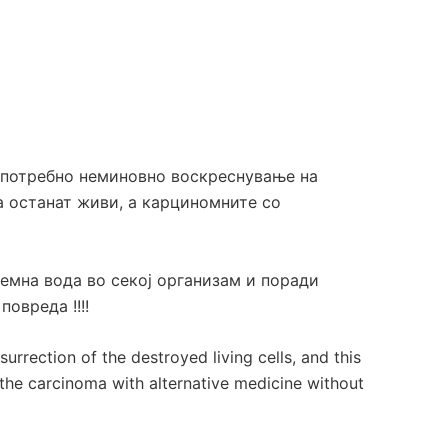
е потребно неминовно воскреснување на
а останат живи, а карциномните со
темна вода во секој организам
и поради
овреда !!!!
surrection of the destroyed living cells, and this
oy the carcinoma with alternative medicine without