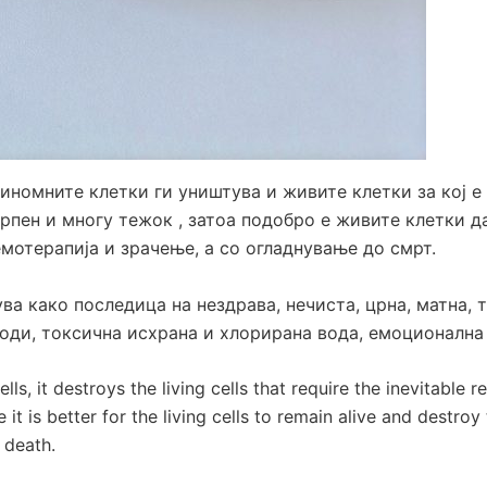
иномните клетки ги уништува и живите клетки за кој 
трпен и многу тежок , затоа подобро е живите клетки д
мотерапија и зрачење, а со огладнување до смрт.
ва како последица на нездрава, нечиста, црна, матна, 
ди, токсична исхрана и хлорирана вода, емоционална п
 it destroys the living cells that require the inevitable re
e it is better for the living cells to remain alive and destr
 death.