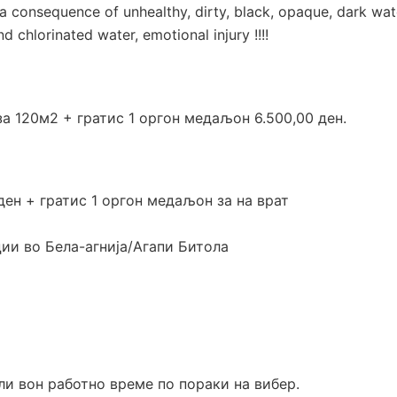
a consequence of unhealthy, dirty, black, opaque, dark wat
d chlorinated water, emotional injury !!!!
а 120м2 + гратис 1 оргон медаљон 6.500,00 ден.
ден + гратис 1 оргон медаљон за на врат
ии во Бела-агнија/Агапи Битола
ли вон работно време по пораки на вибер.