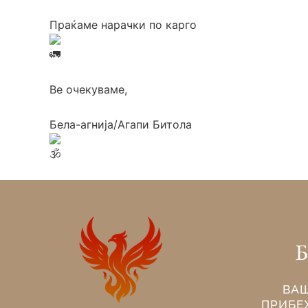
Праќаме нарачки по карго
Ве очекуваме,
Бела-агнија/Агапи Битола
Б
ВА
ПРИБЕ