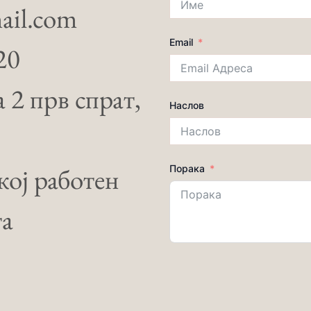
ail.com
Email
20
 2 прв спрат,
Наслов
екој работен
Порака
та