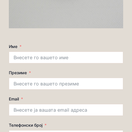
Име
Презиме
Email
Телефонски број