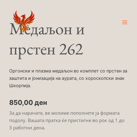
Skip
Main
to
Men
content
Медаљон и
прстен 262
Оргонски и плазма медаљон во комплет со прстен за
заштита и јонизација на аурата, со хороскопски знак
Шкорпија.
850,00
ден
За да нарачате, ве молиме пополнете ја формата
подолу. Вашата пратка ќе пристигне во рок од 1 до
3 работни дена.