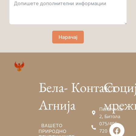
Нарачај
Бела-
Контакт
Соци
Агнија
мреж
Пелагонка
2, Битола
075/495-
F
V
E
ВАШЕТО
720
ПРИРОДНО
a
i
n