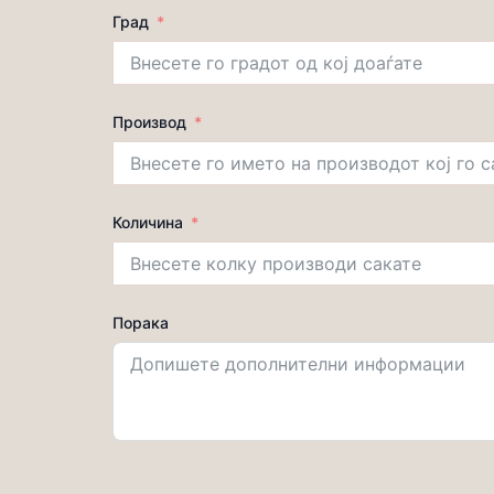
Град
Производ
Количина
Порака