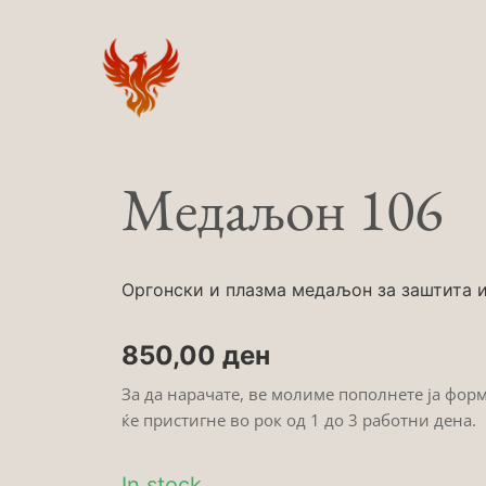
Skip
to
content
Медаљон 106
Оргонски и плазма медаљон за заштита и 
850,00
ден
За да нарачате, ве молиме пополнете ја фор
ќе пристигне во рок од 1 до 3 работни дена.
In stock