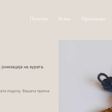
Почетна
За нас
Производи
јонизација на аурата.
мата подолу. Вашата пратка