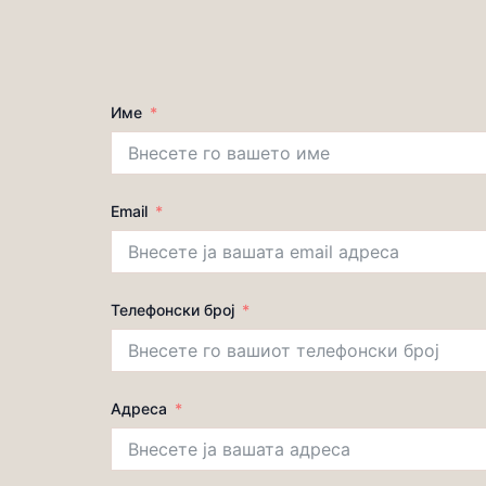
Име
Email
Телефонски број
Адреса