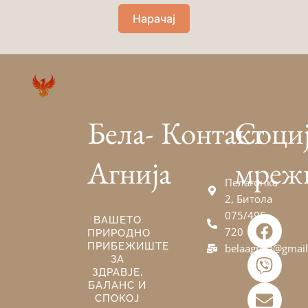
Нарачај
Бела-
Контакт
Соци
Агнија
мреж
Пелагонка
2, Битола
075/495-
F
V
E
ВАШЕТО
720
ПРИРОДНО
a
i
n
ПРИБЕЖИШТЕ
belaagnija@gmai
c
b
v
ЗА
e
e
e
ЗДРАВЈЕ,
БАЛАНС И
b
r
l
СПОКОЈ
o
o