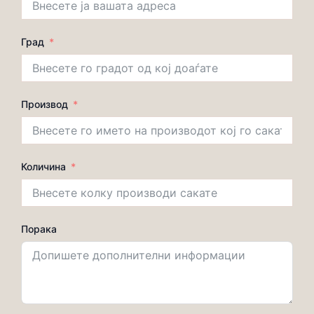
Град
Производ
Количина
Порака