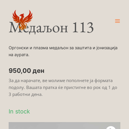
Skip
Main
to
Men
content
Медаљон 113
Оргонски и плазма медаљон за заштита и јонизација
на аурата.
950,00
ден
За да нарачате, ве молиме пополнете ја формата
подолу. Вашата пратка ќе пристигне во рок од 1 до
3 работни дена.
In stock