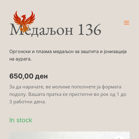
Skip
Main
to
Men
content
Медаљон 136
Оргонски и плазма медаљон за заштита и јонизација
на аурата.
650,00
ден
За да нарачате, ве молиме пополнете ја формата
подолу. Вашата пратка ќе пристигне во рок од 1 до
3 работни дена.
In stock