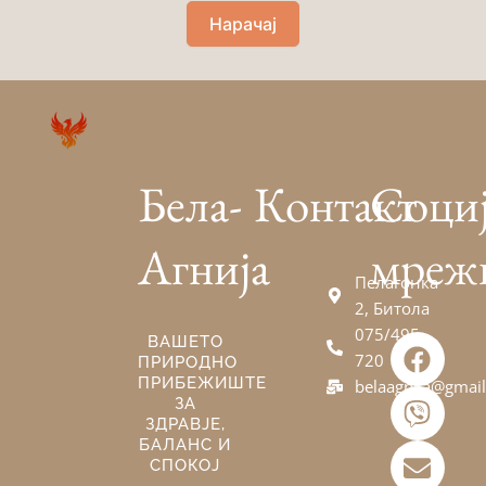
Нарачај
Бела-
Контакт
Соци
Агнија
мреж
Пелагонка
2, Битола
075/495-
F
V
E
ВАШЕТО
720
ПРИРОДНО
a
i
n
ПРИБЕЖИШТЕ
belaagnija@gmai
c
b
v
ЗА
e
e
e
ЗДРАВЈЕ,
БАЛАНС И
b
r
l
СПОКОЈ
o
o