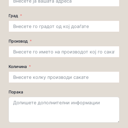
Град
Производ
Количина
Порака