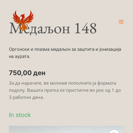
Skip
Main
to
Men
content
Медаљон 148
Оргонски и плазма медаљон за заштита и јонизација
на аурата.
750,00
ден
За да нарачате, ве молиме пополнете ја формата
подолу. Вашата пратка ќе пристигне во рок од 1 до
3 работни дена.
In stock