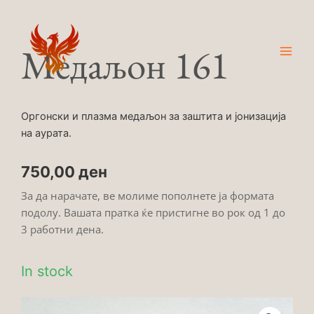
Skip
Main
to
Men
content
Медаљон 161
Оргонски и плазма медаљон за заштита и јонизација
на аурата.
750,00
ден
За да нарачате, ве молиме пополнете ја формата
подолу. Вашата пратка ќе пристигне во рок од 1 до
3 работни дена.
In stock