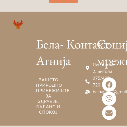
Бела-
Контакт
Соци
Агнија
мреж
Пелагонка
2, Битола
075/495-
F
V
E
ВАШЕТО
720
ПРИРОДНО
a
i
n
ПРИБЕЖИШТЕ
belaagnija@gmai
c
b
v
ЗА
e
e
e
ЗДРАВЈЕ,
БАЛАНС И
b
r
l
СПОКОЈ
o
o
o
p