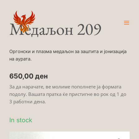
Skip
Main
to
Men
content
Медаљон 209
Оргонски и плазма медаљон за заштита и јонизација
на аурата.
650,00
ден
За да нарачате, ве молиме пополнете ја формата
подолу. Вашата пратка ќе пристигне во рок од 1 до
3 работни дена.
In stock