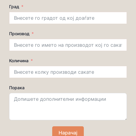
Град
Производ
Количина
Порака
Нарачај