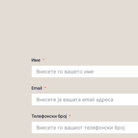
Име
Email
Телефонски број