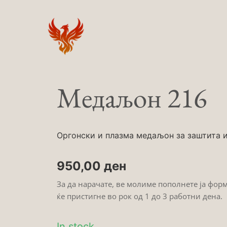
Skip
to
content
Медаљон 216
Оргонски и плазма медаљон за заштита и 
950,00
ден
За да нарачате, ве молиме пополнете ја фор
ќе пристигне во рок од 1 до 3 работни дена.
In stock