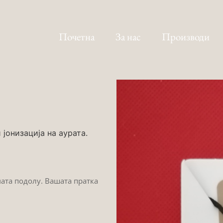
Почетна
За нас
Производи
јонизација на аурата.
мата подолу. Вашата пратка