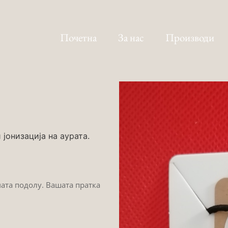
Почетна
За нас
Производи
јонизација на аурата.
мата подолу. Вашата пратка