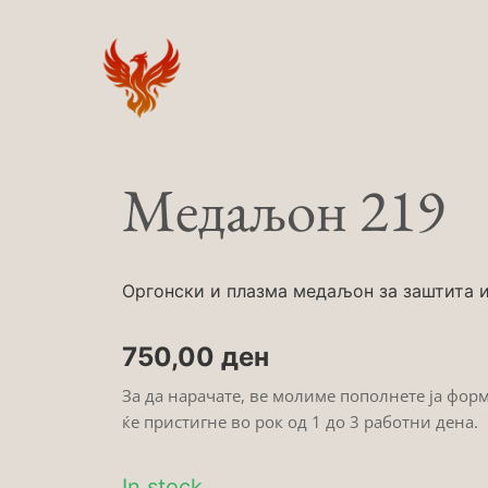
Skip
to
content
Медаљон 219
Оргонски и плазма медаљон за заштита и 
750,00
ден
За да нарачате, ве молиме пополнете ја фор
ќе пристигне во рок од 1 до 3 работни дена.
In stock