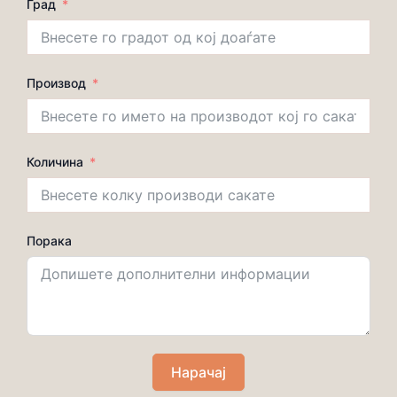
Град
Производ
Количина
Порака
Нарачај