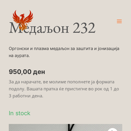
Skip
Main
to
Men
content
Медаљон 232
Оргонски и плазма медаљон за заштита и јонизација
на аурата.
950,00
ден
За да нарачате, ве молиме пополнете ја формата
подолу. Вашата пратка ќе пристигне во рок од 1 до
3 работни дена.
In stock