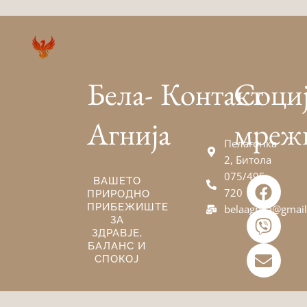
Бела-
Контакт
Соци
Агнија
мреж
Пелагонка
2, Битола
075/495-
F
V
E
ВАШЕТО
720
ПРИРОДНО
a
i
n
ПРИБЕЖИШТЕ
belaagnija@gmai
c
b
v
ЗА
e
e
e
ЗДРАВЈЕ,
БАЛАНС И
b
r
l
СПОКОЈ
o
o
o
p
k
e