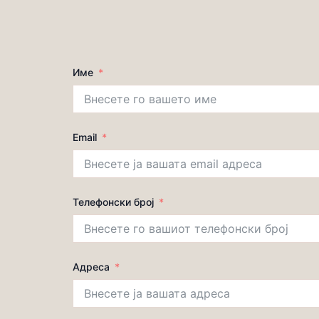
Име
Email
Телефонски број
Адреса