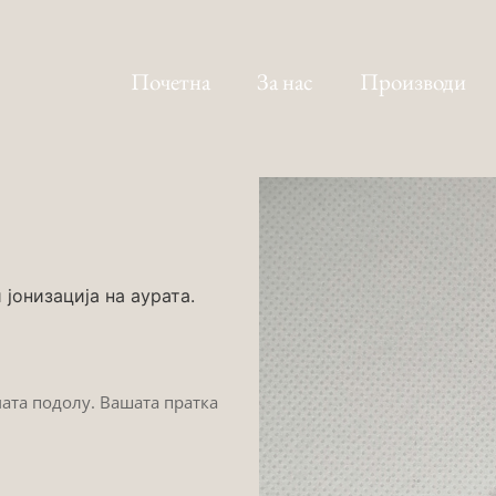
Почетна
За нас
Производи
јонизација на аурата.
мата подолу. Вашата пратка