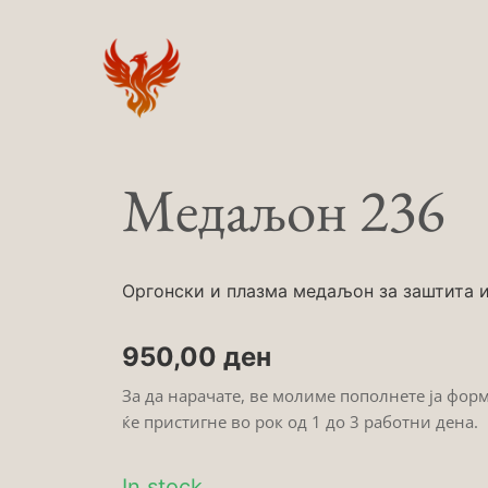
Skip
to
content
Медаљон 236
Оргонски и плазма медаљон за заштита и 
950,00
ден
За да нарачате, ве молиме пополнете ја фор
ќе пристигне во рок од 1 до 3 работни дена.
In stock