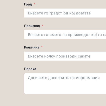
Град
Производ
Количина
Порака