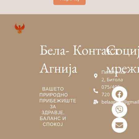
Бела-
Контакт
Соци
Агнија
мреж
Пелагонка
2, Битола
075/495-
F
V
E
ВАШЕТО
720
ПРИРОДНО
a
i
n
ПРИБЕЖИШТЕ
belaagnija@gmai
c
b
v
ЗА
e
e
e
ЗДРАВЈЕ,
БАЛАНС И
b
r
l
СПОКОЈ
o
o
o
p