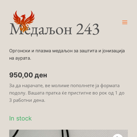
Skip
Main
to
Men
content
Медаљон 243
Оргонски и плазма медаљон за заштита и јонизација
на аурата.
950,00
ден
За да нарачате, ве молиме пополнете ја формата
подолу. Вашата пратка ќе пристигне во рок од 1 до
3 работни дена.
In stock