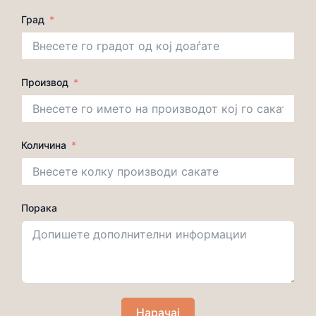
Град
Производ
Количина
Порака
Нарачај