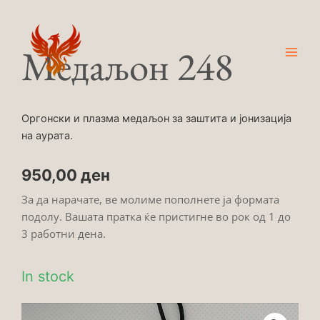
Skip
Main
to
Men
content
Медаљон 248
Оргонски и плазма медаљон за заштита и јонизација
на аурата.
950,00
ден
За да нарачате, ве молиме пополнете ја формата
подолу. Вашата пратка ќе пристигне во рок од 1 до
3 работни дена.
In stock