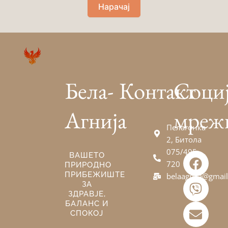
Нарачај
Бела-
Контакт
Соци
Агнија
мреж
Пелагонка
2, Битола
075/495-
F
V
E
ВАШЕТО
720
ПРИРОДНО
a
i
n
ПРИБЕЖИШТЕ
belaagnija@gmai
c
b
v
ЗА
e
e
e
ЗДРАВЈЕ,
БАЛАНС И
b
r
l
СПОКОЈ
o
o