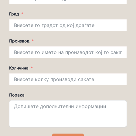
Град
Производ
Количина
Порака