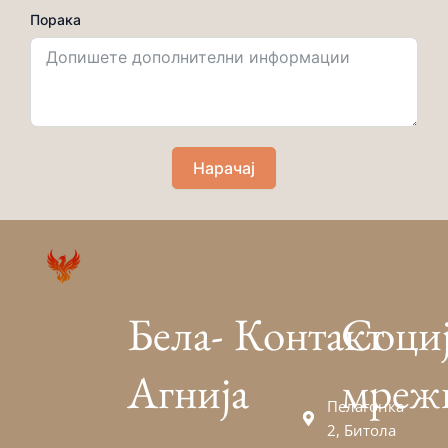
Порака
Нарачај
Бела-
Контакт
Соци
Агнија
мреж
Пелагонка
2, Битола