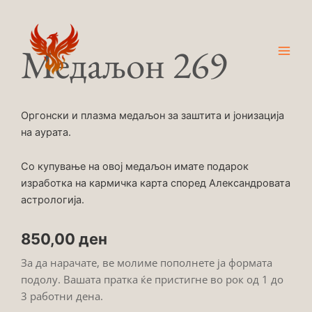
Skip
Main
to
Men
content
Медаљон 269
Оргонски и плазма медаљон за заштита и јонизација
на аурата.
Со купување на овој медаљон имате подарок
изработка на кармичка карта според Александровата
астрологија.
850,00
ден
За да нарачате, ве молиме пополнете ја формата
подолу. Вашата пратка ќе пристигне во рок од 1 до
3 работни дена.