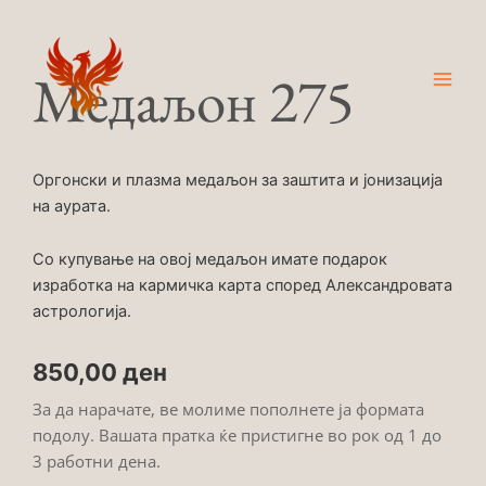
Skip
Main
to
Men
content
Медаљон 275
Оргонски и плазма медаљон за заштита и јонизација
на аурата.
Со купување на овој медаљон имате подарок
изработка на кармичка карта според Александровата
астрологија.
850,00
ден
За да нарачате, ве молиме пополнете ја формата
подолу. Вашата пратка ќе пристигне во рок од 1 до
3 работни дена.