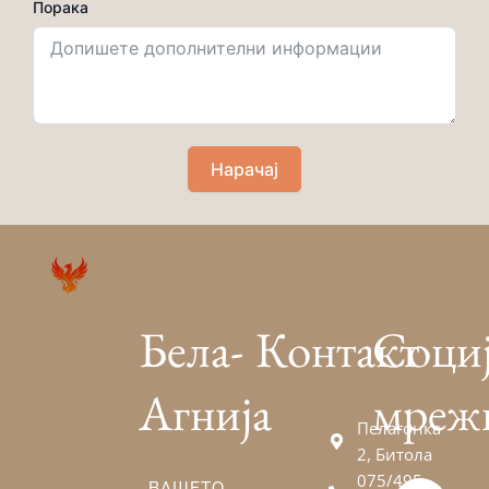
Порака
Нарачај
Бела-
Контакт
Соци
Агнија
мреж
Пелагонка
2, Битола
075/495-
ВАШЕТО