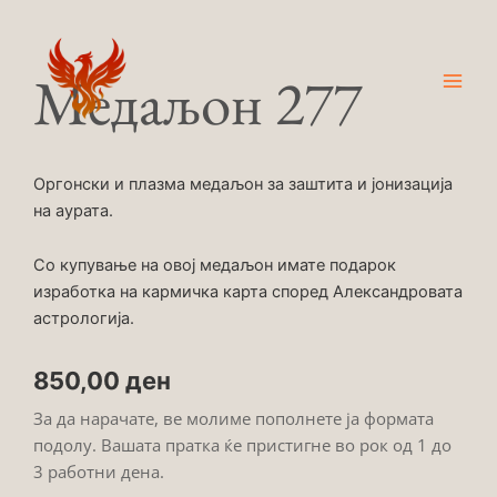
Skip
Main
to
Men
content
Медаљон 277
Оргонски и плазма медаљон за заштита и јонизација
на аурата.
Со купување на овој медаљон имате подарок
изработка на кармичка карта според Александровата
астрологија.
850,00
ден
За да нарачате, ве молиме пополнете ја формата
подолу. Вашата пратка ќе пристигне во рок од 1 до
3 работни дена.