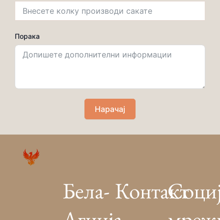
Порака
Нарачај
Бела-
Контакт
Соци
Агнија
мреж