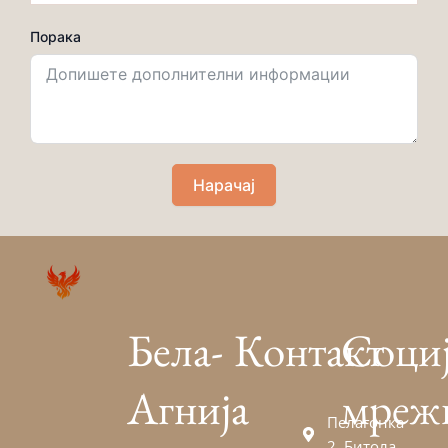
Порака
Нарачај
Бела-
Контакт
Соци
Агнија
мреж
Пелагонка
2, Битола