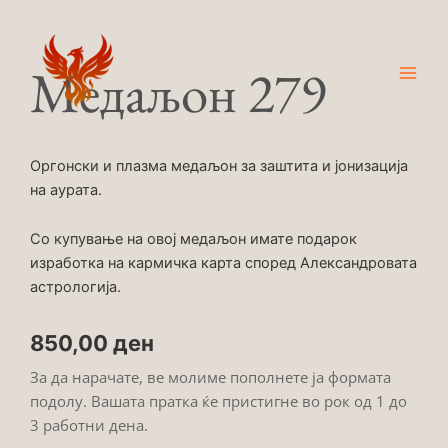
Skip
Main
to
Men
content
Медаљон 279
Оргонски и плазма медаљон за заштита и јонизација
на аурата.
Со купување на овој медаљон имате подарок
изработка на кармичка карта според Александровата
астрологија.
850,00
ден
За да нарачате, ве молиме пополнете ја формата
подолу. Вашата пратка ќе пристигне во рок од 1 до
3 работни дена.