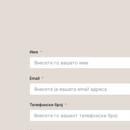
Име
Email
Телефонски број