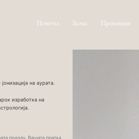
Почетна
За нас
Производи
јонизација на аурата.
арок изработка на
стрологија.
мата подолу. Вашата пратка