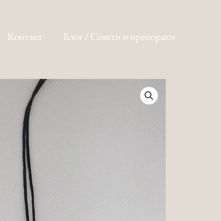
Контакт
Блог / Совети и препораки