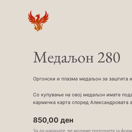
Skip
to
content
Медаљон 280
Оргонски и плазма медаљон за заштита и 
Со купување на овој медаљон имате под
кармичка карта според Александровата а
850,00
ден
За да нарачате, ве молиме пополнете ја фор