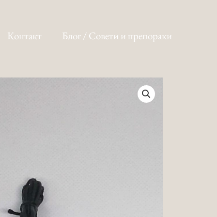
Контакт
Блог / Совети и препораки