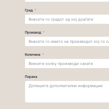
Град
Производ
Количина
Порака