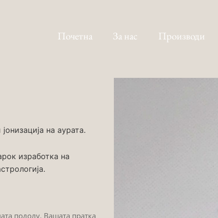
Почетна
За нас
Производи
јонизација на аурата.
арок изработка на
стрологија.
мата подолу. Вашата пратка