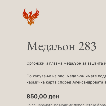
Skip
to
content
Медаљон 283
Оргонски и плазма медаљон за заштита и 
Со купување на овој медаљон имате под
кармичка карта според Александровата а
850,00
ден
За да нарачате, ве молиме пополнете ја фор