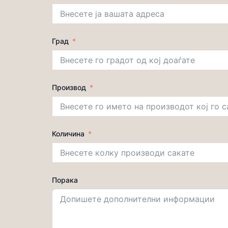
Град
Производ
Количина
Порака