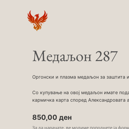
Skip
to
content
Медаљон 287
Оргонски и плазма медаљон за заштита и 
Со купување на овој медаљон имате под
кармичка карта според Александровата а
850,00
ден
За да нарачате, ве молиме пополнете ја фор