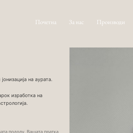
Почетна
За нас
Производи
јонизација на аурата.
арок изработка на
стрологија.
мата подолу. Вашата пратка