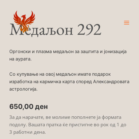
Skip
Main
to
Men
content
Медаљон 292
Оргонски и плазма медаљон за заштита и јонизација
на аурата.
Со купување на овој медаљон имате подарок
изработка на кармичка карта според Александровата
астрологија.
650,00
ден
За да нарачате, ве молиме пополнете ја формата
подолу. Вашата пратка ќе пристигне во рок од 1 до
3 работни дена.