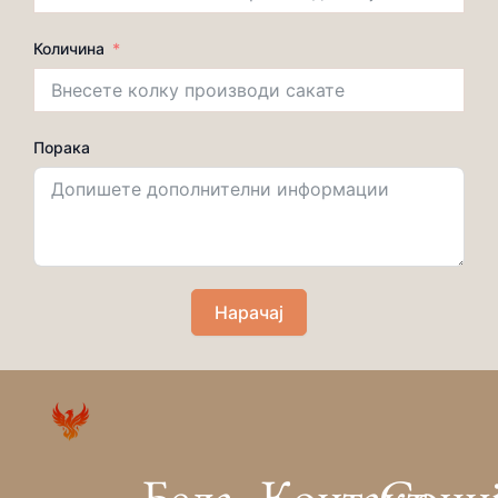
Количина
Порака
Нарачај
Бела-
Контакт
Соци