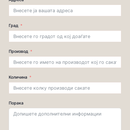
Град
Производ
Количина
Порака