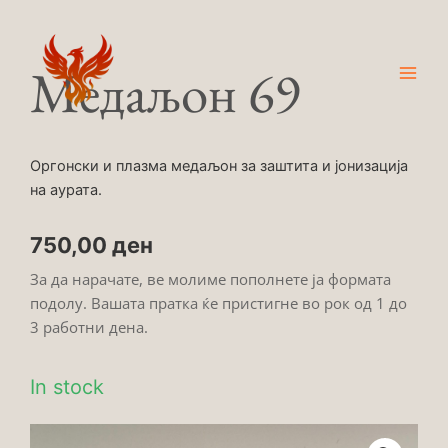
Skip
Main
to
Men
content
Медаљон 69
Оргонски и плазма медаљон за заштита и јонизација
на аурата.
750,00
ден
За да нарачате, ве молиме пополнете ја формата
подолу. Вашата пратка ќе пристигне во рок од 1 до
3 работни дена.
In stock