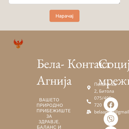
Нарачај
Бела-
Контакт
Соци
Агнија
мреж
Пелагонка
2, Битола
075/495-
F
V
E
ВАШЕТО
720
ПРИРОДНО
a
i
n
ПРИБЕЖИШТЕ
belaagnija@gmai
c
b
v
ЗА
e
e
e
ЗДРАВЈЕ,
БАЛАНС И