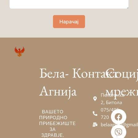
Нарачај
Бела-
Контакт
Соци
Агнија
мреж
Пелагонка
2, Битола
075/495-
F
V
E
ВАШЕТО
720
ПРИРОДНО
a
i
n
ПРИБЕЖИШТЕ
belaagnija@gmai
c
b
v
ЗА
e
e
e
ЗДРАВЈЕ,