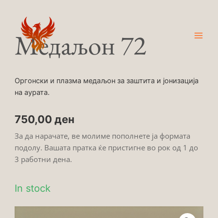
Skip
Main
to
Men
content
Медаљон 72
Оргонски и плазма медаљон за заштита и јонизација
на аурата.
750,00
ден
За да нарачате, ве молиме пополнете ја формата
подолу. Вашата пратка ќе пристигне во рок од 1 до
3 работни дена.
In stock