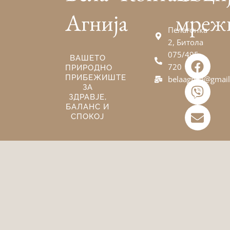
Агнија
мреж
Пелагонка
2, Битола
075/495-
F
V
E
ВАШЕТО
720
ПРИРОДНО
a
i
n
ПРИБЕЖИШТЕ
belaagnija@gmai
c
b
v
ЗА
e
e
e
ЗДРАВЈЕ,
БАЛАНС И
b
r
l
СПОКОЈ
o
o
o
p
k
e