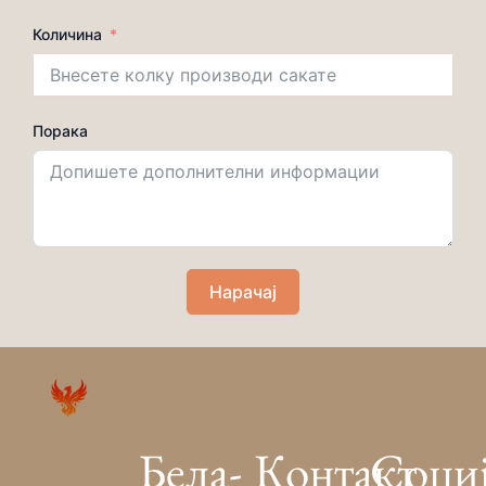
Количина
Порака
Нарачај
Бела-
Контакт
Соци