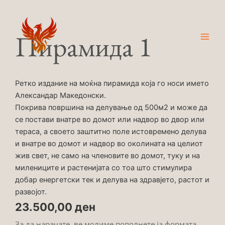
Skip
Main
to
Men
content
Пирамида 1
Ретко издание на моќна пирамида која го носи името
Александар Македонски.
Покрива површина на делување од 500м2 и може да
се постави внатре во домот или надвор во двор или
тераса, а своето заштитно поле истовремено делува
и внатре во домот и надвор во околината на целиот
жив свет, не само на членовите во домот, туку и на
милениците и растенијата со тоа што стимулира
добар енергетски тек и делува на здравјето, растот и
развојот.
23.500,00
ден
За да нарачате, ве молиме пополнете ја формата