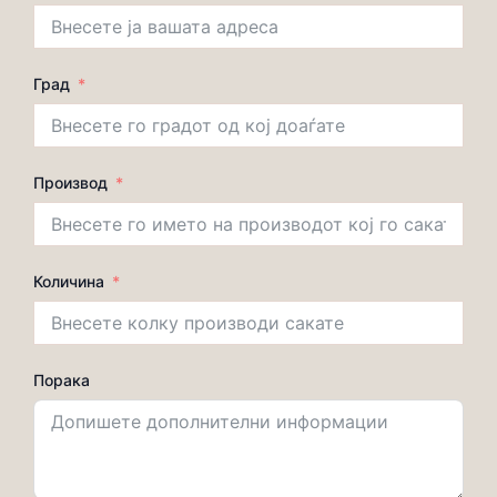
Град
Производ
Количина
Порака