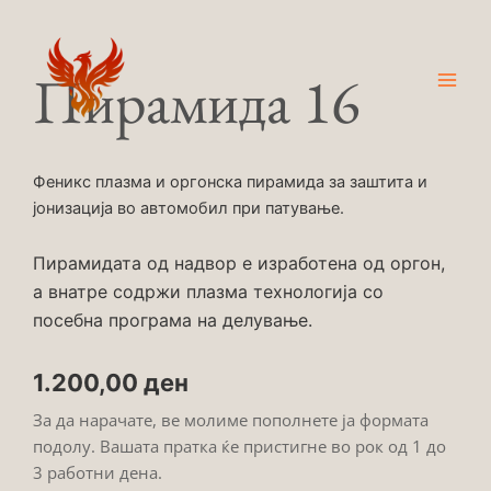
Skip
Main
to
Men
content
Пирамида 16
Феникс плазма и оргонска пирамида за заштита и
јонизација во автомобил при патување.
Пирамидата од надвор е изработена од оргон,
а внатре содржи плазма технологија со
посебна програма на делување.
1.200,00
ден
За да нарачате, ве молиме пополнете ја формата
подолу. Вашата пратка ќе пристигне во рок од 1 до
3 работни дена.