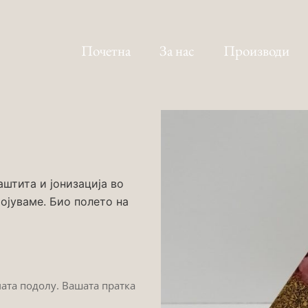
Почетна
За нас
Производи
штита и јонизација во
ојуваме. Био полето на
мата подолу. Вашата пратка