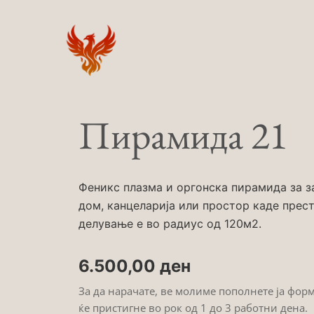
Skip
to
content
Пирамида 21
Феникс плазма и оргонска пирамида за за
дом, канцеларија или простор каде прест
делување е во радиус од 120м2.
6.500,00
ден
За да нарачате, ве молиме пополнете ја фор
ќе пристигне во рок од 1 до 3 работни дена.