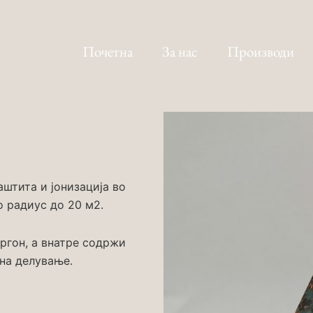
Почетна
За нас
Производи
штита и јонизација во
о радиус до 20 м2.
ргон, а внатре содржи
 на делување.