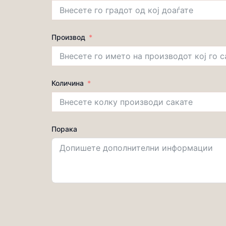
Производ
Количина
Порака