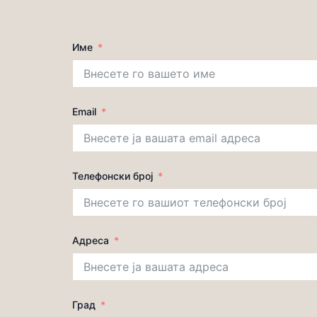
Име
Email
Телефонски број
Адреса
Град