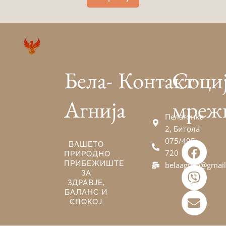
Бела-
Контакт
Соци
Агнија
мреж
Пелагонка
2, Битола
075/495-
F
V
E
ВАШЕТО
720
ПРИРОДНО
a
i
n
ПРИБЕЖИШТЕ
belaagnija@gmai
c
b
v
ЗА
e
e
e
ЗДРАВЈЕ,
БАЛАНС И
b
r
l
СПОКОЈ
o
o
o
p