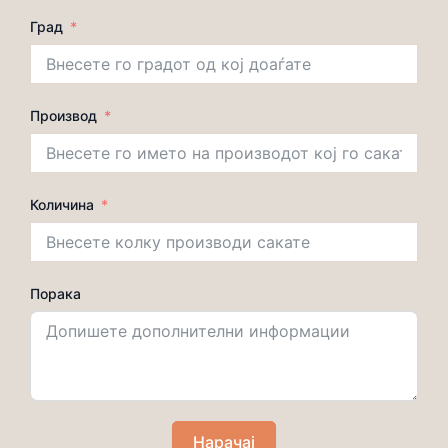
Град
Производ
Количина
Порака
Нарачај