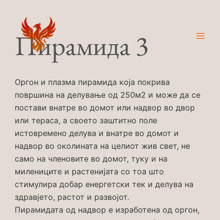
Skip
Main
to
Men
content
Пирамида 3
Оргон и плазма пирамида која покрива
површина на делување од 250м2 и може да се
постави внатре во домот или надвор во двор
или тераса, а своето заштитно поле
истовремено делува и внатре во домот и
надвор во околината на целиот жив свет, не
само на членовите во домот, туку и на
милениците и растенијата со тоа што
стимулира добар енергетски тек и делува на
здравјето, растот и развојот.
Пирамидата од надвор е изработена од оргон,