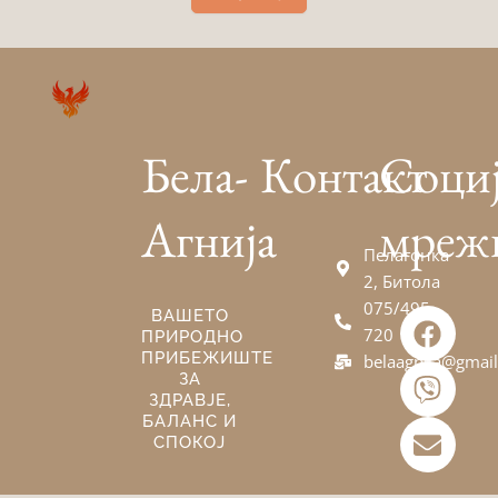
Бела-
Контакт
Соци
Агнија
мреж
Пелагонка
2, Битола
075/495-
F
V
E
ВАШЕТО
720
ПРИРОДНО
a
i
n
ПРИБЕЖИШТЕ
belaagnija@gmai
c
b
v
ЗА
e
e
e
ЗДРАВЈЕ,
БАЛАНС И
b
r
l
СПОКОЈ
o
o
o
p