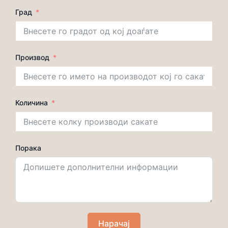
Град
Производ
Количина
Порака
Нарачај