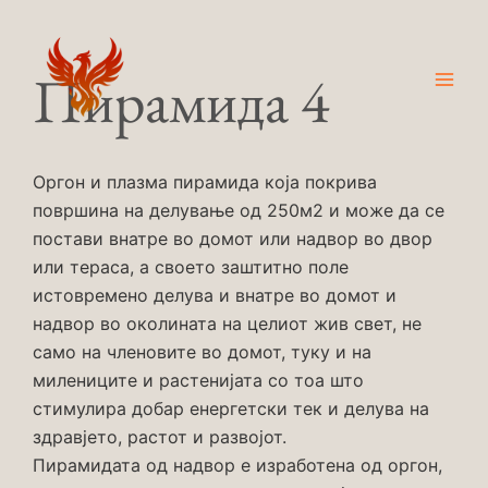
Skip
Main
to
Men
content
Пирамида 4
Оргон и плазма пирамида која покрива
површина на делување од 250м2 и може да се
постави внатре во домот или надвор во двор
или тераса, а своето заштитно поле
истовремено делува и внатре во домот и
надвор во околината на целиот жив свет, не
само на членовите во домот, туку и на
милениците и растенијата со тоа што
стимулира добар енергетски тек и делува на
здравјето, растот и развојот.
Пирамидата од надвор е изработена од оргон,