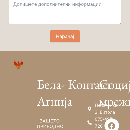
Нарачај
Бела-
Контакт
Соци
Агнија
мреж
Пелагонка
2, Битола
075/495-
F
V
E
ВАШЕТО
720
ПРИРОДНО
a
i
n