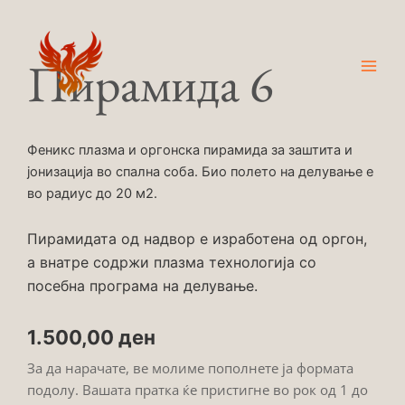
Skip
Main
to
Men
content
Пирамида 6
Феникс плазма и оргонска пирамида за заштита и
јонизација во спална соба. Био полето на делување е
во радиус до 20 м2.
Пирамидата од надвор е изработена од оргон,
а внатре содржи плазма технологија со
посебна програма на делување.
1.500,00
ден
За да нарачате, ве молиме пополнете ја формата
подолу. Вашата пратка ќе пристигне во рок од 1 до