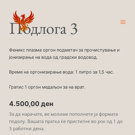
Skip
Main
to
Men
content
Подлога 3
Феникс плазма оргон подметач за прочистување и
јонизирање на вода од градски водовод.
Време на оргонизирање вода: 1 литро за 1,5 час.
Гратис 1 оргон медаљон за на врат.
4.500,00
ден
За да нарачате, ве молиме пополнете ја формата
подолу. Вашата пратка ќе пристигне во рок од 1 до
3 работни дена.