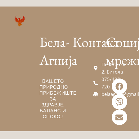
Бела-
Контакт
Соци
Агнија
мреж
Пелагонка
2, Битола
075/495-
F
V
E
ВАШЕТО
720
ПРИРОДНО
a
i
n
ПРИБЕЖИШТЕ
belaagnija@gmai
c
b
v
ЗА
e
e
e
ЗДРАВЈЕ,
БАЛАНС И
b
r
l
СПОКОЈ
o
o
o
p
k
e