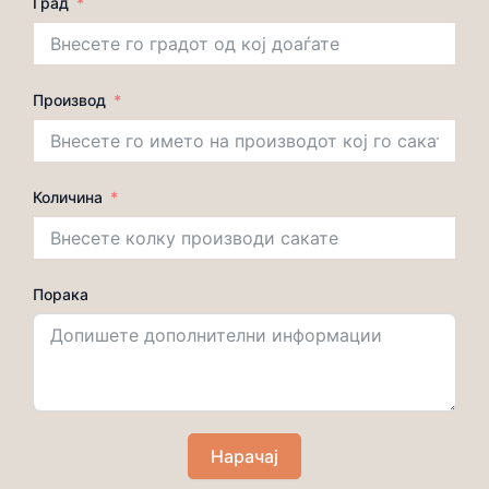
Град
Производ
Количина
Порака
Нарачај