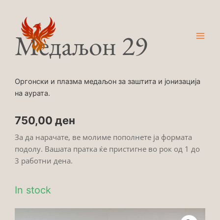
Skip
Main
to
Men
content
Медаљон 29
Оргонски и плазма медаљон за заштита и јонизација
на аурата.
750,00
ден
За да нарачате, ве молиме пополнете ја формата
подолу. Вашата пратка ќе пристигне во рок од 1 до
3 работни дена.
In stock