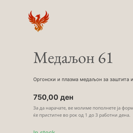
Skip
to
content
Медаљон 61
Оргонски и плазма медаљон за заштита и 
750,00
ден
За да нарачате, ве молиме пополнете ја фор
ќе пристигне во рок од 1 до 3 работни дена.
In stock