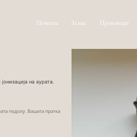
Почетна
За нас
Производи
јонизација на аурата.
мата подолу. Вашата пратка