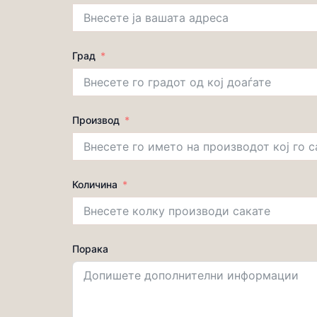
Град
Производ
Количина
Порака