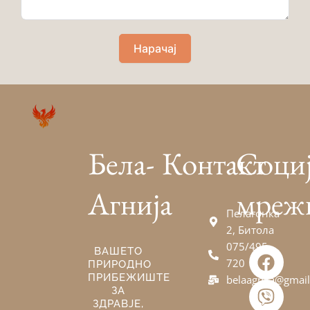
Нарачај
Бела-
Контакт
Соци
Агнија
мреж
Пелагонка
2, Битола
075/495-
F
V
E
ВАШЕТО
720
ПРИРОДНО
a
i
n
ПРИБЕЖИШТЕ
belaagnija@gmai
c
b
v
ЗА
e
e
e
ЗДРАВЈЕ,