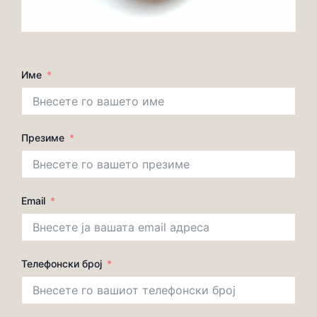
Име
Презиме
Email
Телефонски број