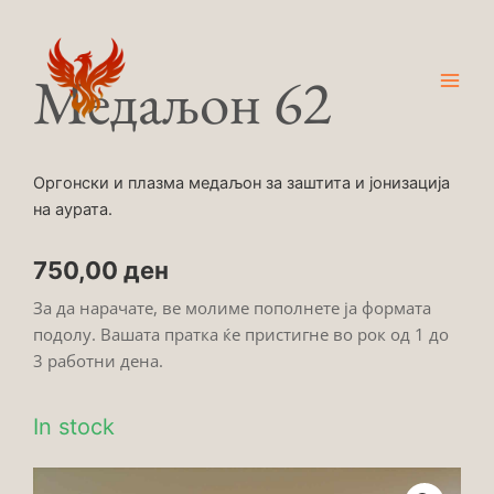
Skip
Main
to
Men
content
Медаљон 62
Оргонски и плазма медаљон за заштита и јонизација
на аурата.
750,00
ден
За да нарачате, ве молиме пополнете ја формата
подолу. Вашата пратка ќе пристигне во рок од 1 до
3 работни дена.
In stock