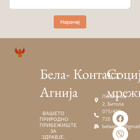
Нарачај
Бела-
Контакт
Соци
Агнија
мреж
Пелагонка
2, Битола
075/495-
F
V
E
ВАШЕТО
720
ПРИРОДНО
a
i
n
ПРИБЕЖИШТЕ
belaagnija@gmai
c
b
v
ЗА
e
e
e
ЗДРАВЈЕ,