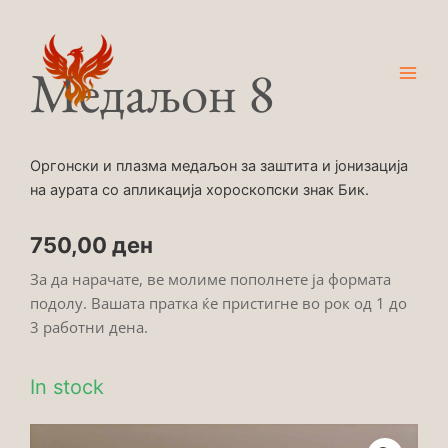
Skip
Main
to
Men
content
Медаљон 8
Оргонски и плазма медаљон за заштита и јонизација
на аурата со апликација хороскопски знак Бик.
750,00
ден
За да нарачате, ве молиме пополнете ја формата
подолу. Вашата пратка ќе пристигне во рок од 1 до
3 работни дена.
In stock