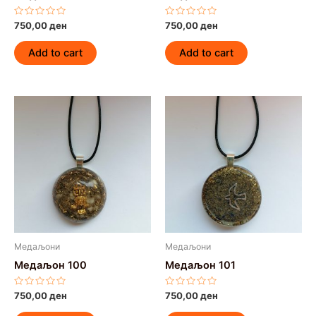
Rated
Rated
750,00
ден
750,00
ден
0
0
out
out
of
of
Add to cart
Add to cart
5
5
Медаљони
Медаљони
Медаљон 100
Медаљон 101
Rated
Rated
750,00
ден
750,00
ден
0
0
out
out