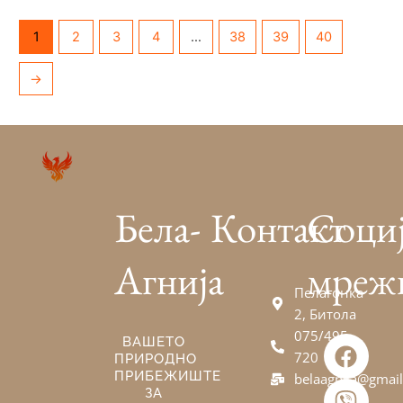
1
2
3
4
…
38
39
40
→
Бела-
Контакт
Соци
Агнија
мреж
Пелагонка
2, Битола
075/495-
F
V
E
ВАШЕТО
720
ПРИРОДНО
a
i
n
ПРИБЕЖИШТЕ
belaagnija@gmai
c
b
v
ЗА