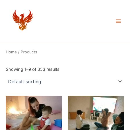
Skip
Main
to
Men
content
Home
/ Products
Showing 1–9 of 353 results