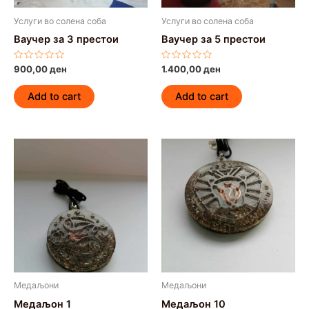
Услуги во солена соба
Услуги во солена соба
Ваучер за 3 престои
Ваучер за 5 престои
Rated
Rated
900,00
ден
1.400,00
ден
0
0
out
out
of
of
Add to cart
Add to cart
5
5
Медаљони
Медаљони
Медаљон 1
Медаљон 10