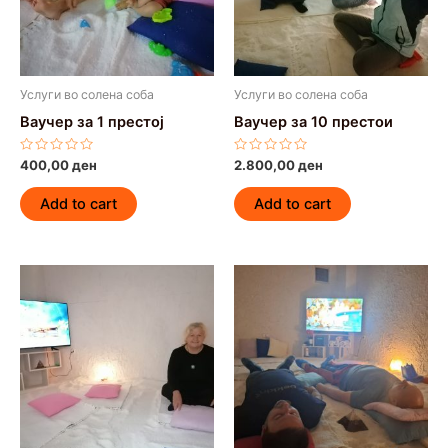
Услуги во солена соба
Услуги во солена соба
Ваучер за 1 престој
Ваучер за 10 престои
Rated
Rated
400,00
ден
2.800,00
ден
0
0
out
out
of
of
Add to cart
Add to cart
5
5