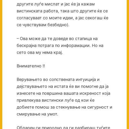
другите луѓе мислат и јас ќе ја кажам
вистинската работа, така што другите ќе се
согласуваат со моите идеи, а јас секогаш ќе
се чувствувам безбедно).
– Ова може да те доведе во стапица на
бескрајна потрага по инфорамации. Но на
сето ова му нема крај.
Внимателно !!
Верувањето во сопствената интуиција и
дејствувањето на истата ќе ви помогне да ја
изнесете на површина вашата искреност која
привлекува вистински луѓе од кои ќе
добиете помош за стекнување на сигурност и
смирување на умот.
Обдарен си природно да ги разбираш туѓите