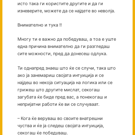
исто така ги користите другите и да ги
изневерите, можете да се најдете во неволја.
Внимателно и тука !!
Многу ти е важно да победуваш, а тоа е уште
една причина внимателно да ги разгледаш
сите можности, пред да донесеш одлука.
Ти однапред знаеш што ќе се случи, така што
ако ја занемариш својата интуиција и се
најдеш во некоја ситуација на логика или се
грижеш што другите мислат, секогаш
загубата ќе биде пред вас, а понекогаш и
непријатни работи ќе ви се случуваат.
– Кога ќе веруваш во своите внатрешни
чуства и ќе ја следеш својата интуиција,
секогаш ќе победуваш.