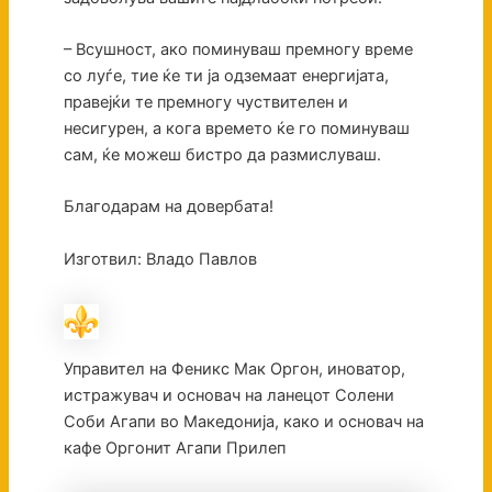
– Всушност, ако поминуваш премногу време
со луѓе, тие ќе ти ја одземаат енергијата,
правејќи те премногу чуствителен и
несигурен, а кога времето ќе го поминуваш
сам, ќе можеш бистро да размислуваш.
Благодарам на довербата!
Изготвил: Владо Павлов
Управител на Феникс Мак Оргон, иноватор,
истражувач и основач на ланецот Солени
Соби Агапи во Македонија, како и основач на
кафе Оргонит Агапи Прилеп