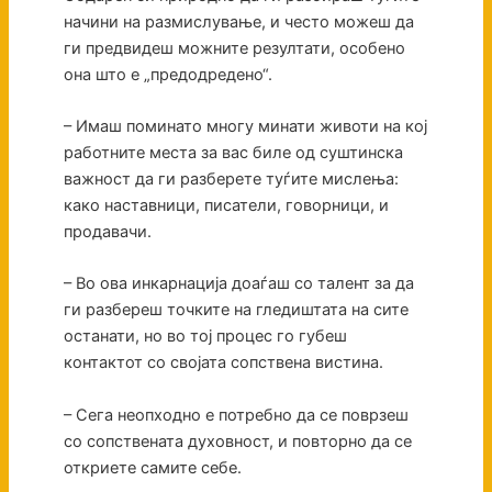
начини на размислување, и често можеш да
ги предвидеш можните резултати, особено
она што е „предодредено“.
– Имаш поминато многу минати животи на кој
работните места за вас биле од суштинска
важност да ги разберете туѓите мислења:
како наставници, писатели, говорници, и
продавачи.
– Во ова инкарнација доаѓаш со талент за да
ги разбереш точките на гледиштата на сите
останати, но во тој процес го губеш
контактот со својата сопствена вистина.
– Сега неопходно е потребно да се поврзеш
со сопствената духовност, и повторно да се
откриете самите себе.