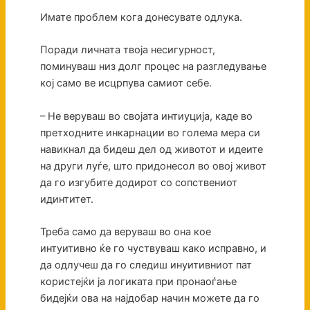
Имате проблем кога донесувате одлука.
Поради личната твоја несигурност,
поминуваш низ долг процес на разгледување
кој само ве исцрпува самиот себе.
– Не веруваш во својата интиуција, каде во
претходните инкарнации во голема мера си
навикнал да бидеш дел од животот и идеите
на други луѓе, што придонесол во овој живот
да го изгубите додирот со сопствениот
идинтитет.
Треба само да веруваш во она кое
интуитивно ќе го чуствуваш како исправно, и
да одлучеш да го следиш инуитивниот пат
користејќи ја логиката при пронаоѓање
бидејќи ова на најдобар начин можете да го