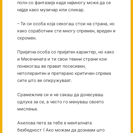
полн со фантазија каде најмногу може да се
најде како музичар или сликар.
– Ти си особа која секогаш стои на страна, но
како соработник сте многу спремен, вреден и
скромен.
Пријатна особа со пријатен карактер, но како
и Месечината и ти свои темни страни кои
понекогаш ве прават посесивен,
нетолерантен и претерано критичен спрема
сите што ве опкружуваат.
Срамежлив си и не сакаш да донесуваш
одлука за се, а често го менуваш своето
мислење.
Ахилова пета за тебе е менталната
безбедност ( Ако можам да дознаам што