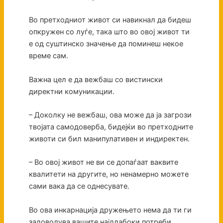
Во претходниот живот си навикнал да бидеш
опкружен со луѓе, така што во овој живот ти
е од суштинско значење да поминеш некое
време сам.
Важна цел е да вежбаш со вистински
директни комуникации.
– Доколку не вежбаш, ова може да ја загрози
твојата самодоверба, бидејќи во претходните
животи си бил манипулативен и индиректен.
– Во овој живот не ви се допаѓаат ваквите
квалитети на другите, но ненамерно можете
сами вака да се однесувате.
Во ова инкарнација дружењето нема да ти ги
задоволува вашите најдлабоки потреби.