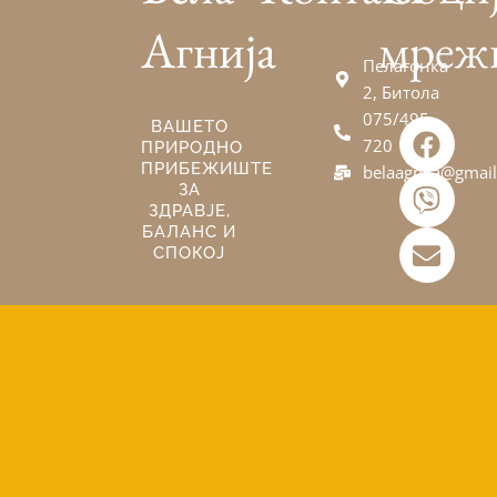
Агнија
мреж
Пелагонка
2, Битола
075/495-
F
V
E
ВАШЕТО
720
ПРИРОДНО
a
i
n
ПРИБЕЖИШТЕ
belaagnija@gmai
c
b
v
ЗА
e
e
e
ЗДРАВЈЕ,
БАЛАНС И
b
r
l
СПОКОЈ
o
o
o
p
k
e