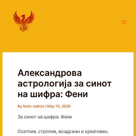
Skip
Main
to
Men
content
Александрова
астрологија за синот
на шифра: Фени
By
fenix-admin
/
May 15, 2026
За синот на шифра: Фени
Осетлив, стрплив, воздржан и креативен,