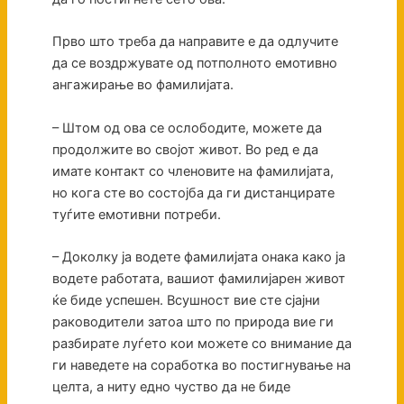
Прво што треба да направите е да одлучите
да се воздржувате од потполното емотивно
ангажирање во фамилијата.
– Штом од ова се ослободите, можете да
продолжите во својот живот. Во ред е да
имате контакт со членовите на фамилијата,
но кога сте во состојба да ги дистанцирате
туѓите емотивни потреби.
– Доколку ја водете фамилијата онака како ја
водете работата, вашиот фамилијарен живот
ќе биде успешен. Всушност вие сте сјајни
раководители затоа што по природа вие ги
разбирате луѓето кои можете со внимание да
ги наведете на соработка во постигнување на
целта, а ниту едно чуство да не биде