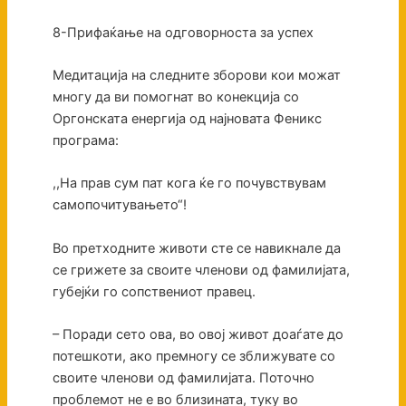
8-Прифаќање на одговорноста за успех
Медитација на следните зборови кои можат
многу да ви помогнат во конекција со
Оргонската енергија од најновата Феникс
програма:
,,На прав сум пат кога ќе го почувствувам
самопочитувањето“!
Во претходните животи сте се навикнале да
се грижете за своите членови од фамилијата,
губејќи го сопствениот правец.
– Поради сето ова, во овој живот доаѓате до
потешкоти, ако премногу се зближувате со
своите членови од фамилијата. Поточно
проблемот не е во близината, туку во