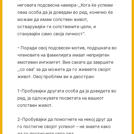
неговата подсвесна намера-,,Кога ќе успеам
оваа особа да ја доведам во ред, конечно ќе
можам да имам сопствен живот,
остварувајќи ги сопствените цели, и
станувајќи само своја личност“.
– Поради овој подсвесен мотив, подршката во
членовите на фамилијата имаат непријатен
емотивен интизитет. Вие сакате да завршете
,,со ова“ за да можете да го живеете својот
живот. Овој проблем ви е двостран:
1-Пробувајки другата особа да ја доведете во
ред, ја одложувате посветата на вашиот
сопствен живот.
2-Пробувајки да помогнете на некој друг да
го постигне својот успехот – не знаете како
да го постигнете сето ова.