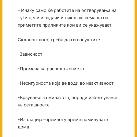
– Инаку само ќе работите на остварувања на
туѓи цели и задачи и никогаш нема да ги
приметите приликите кои ви се укажуваат.
Склоности кој треба да ги напуштите
-Зависност
-Промена на расположението
-Несигурноста која ве води во неактивност
-Врзување за минатото, поради избегнување
на сегашноста
-Изолација –премногу време поминувате
дома