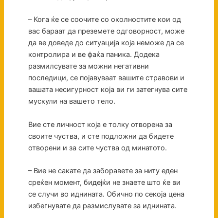
– Кога ќе се соочите со околностите кои од
вас бараат да преземете одговорност, може
да ве доведе до ситуација која неможе да се
контролира и ве фаќа паника. Додека
размилсувате за можни негативни
последици, се појавуваат вашите стравови и
вашата несигурност која ви ги затегнува сите
мускули на вашето тело.
Вие сте личност која е толку отворена за
своите чуства, и сте подложни да бидете
отворени и за сите чуства од минатото.
– Вие не сакате да заборавете за ниту еден
среќен момент, бидејќи не знаете што ќе ви
се случи во иднината. Обично по секоја цена
избегнувате да размислувате за иднината.