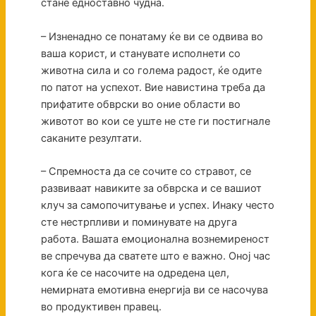
стане едноставно чудна.
– Изненадно се понатаму ќе ви се одвива во
ваша корист, и станувате исполнети со
животна сила и со голема радост, ќе одите
по патот на успехот. Вие навистина треба да
прифатите обврски во оние области во
животот во кои се уште не сте ги постигнале
саканите резултати.
– Спремноста да се сочите со стравот, се
развиваат навиките за обврска и се вашиот
клуч за самопочитување и успех. Инаку често
сте нестрпливи и поминувате на друга
работа. Вашата емоционална вознемиреност
ве спречува да сватете што е важно. Оној час
кога ќе се насочите на одредена цел,
немирната емотивна енергија ви се насочува
во продуктивен правец.