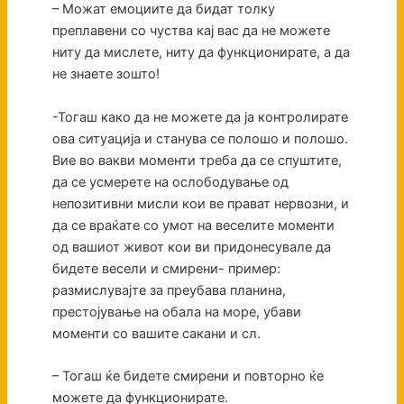
– Можат емоциите да бидат толку
преплавени со чуства кај вас да не можете
ниту да мислете, ниту да функционирате, а да
не знаете зошто!
-Тогаш како да не можете да ја контролирате
ова ситуација и станува се полошо и полошо.
Вие во вакви моменти треба да се спуштите,
да се усмерете на ослободување од
непозитивни мисли кои ве прават нервозни, и
да се враќате со умот на веселите моменти
од вашиот живот кои ви придонесувале да
бидете весели и смирени- пример:
размислувајте за преубава планина,
престојување на обала на море, убави
моменти со вашите сакани и сл.
– Тогаш ќе бидете смирени и повторно ќе
можете да функционирате.