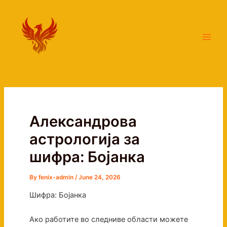
Skip
Main
to
Men
content
Александрова
астрологија за
шифра: Бојанка
By
fenix-admin
/
June 24, 2026
Шифра: Бојанка
Ако работите во следниве области можете