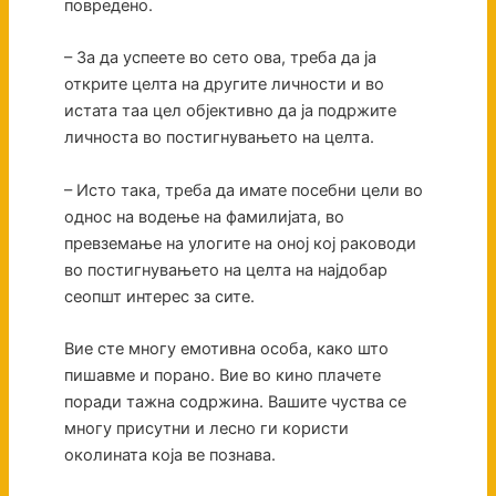
повредено.
– За да успеете во сето ова, треба да ја
открите целта на другите личности и во
истата таа цел објективно да ја подржите
личноста во постигнувањето на целта.
– Исто така, треба да имате посебни цели во
однос на водење на фамилијата, во
превземање на улогите на оној кој раководи
во постигнувањето на целта на најдобар
сеопшт интерес за сите.
Вие сте многу емотивна особа, како што
пишавме и порано. Вие во кино плачете
поради тажна содржина. Вашите чуства се
многу присутни и лесно ги користи
околината која ве познава.