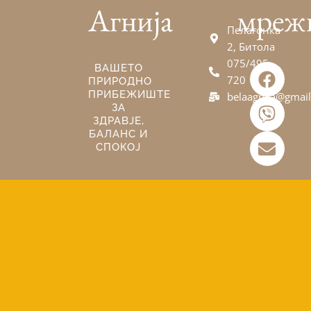
Агнија
мреж
Пелагонка
2, Битола
075/495-
F
V
E
ВАШЕТО
720
ПРИРОДНО
a
i
n
ПРИБЕЖИШТЕ
belaagnija@gmai
c
b
v
ЗА
e
e
e
ЗДРАВЈЕ,
БАЛАНС И
b
r
l
СПОКОЈ
o
o
o
p
k
e