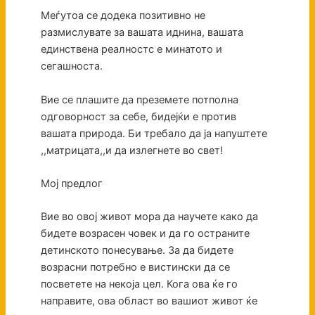
Меѓутоа се додека позитивно не
размислувате за вашата иднина, вашата
единствена реалностс е минатото и
сегашноста.
Вие се плашите да преземете потполна
одговорност за себе, бидејќи е против
вашата природа. Би требало да ја напуштете
,,матрицата,,и да излегнете во свет!
Мој предлог
Вие во овој живот мора да научете како да
бидете возрасен човек и да го остраните
детинското понесување. За да бидете
возрасни потребно е вистински да се
посветете на некоја цел. Кога ова ќе го
направите, ова област во вашиот живот ќе