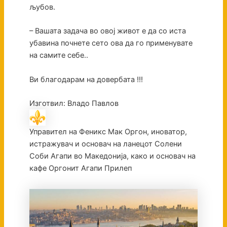
љубов.
– Вашата задача во овој живот е да со иста
убавина почнете сето ова да го применувате
на самите себе..
Ви благодарам на довербата !!!
Изготвил: Владо Павлов
Управител на Феникс Мак Оргон, иноватор,
истражувач и основач на ланецот Солени
Соби Агапи во Македонија, како и основач на
кафе Оргонит Агапи Прилеп