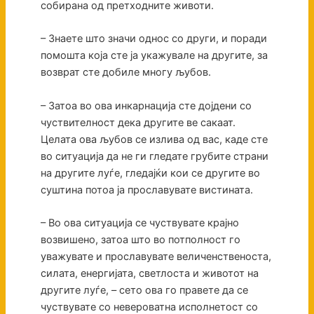
собирана од претходните животи.
– Знаете што значи однос со други, и поради
помошта која сте ја укажувале на другите, за
возврат сте добиле многу љубов.
– Затоа во ова инкарнација сте дојдени со
чуствителност дека другите ве сакаат.
Целата ова љубов се излива од вас, каде сте
во ситуација да не ги гледате грубите страни
на другите луѓе, гледајќи кои се другите во
суштина потоа ја прославувате вистината.
– Во ова ситуација се чуствувате крајно
возвишено, затоа што во потполност го
уважувате и прославувате величенственоста,
силата, енергијата, светлоста и животот на
другите луѓе, – сето ова го правете да се
чуствувате со невероватна исполнетост со