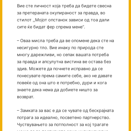
Вие сте личност која треба да бидете свесна
за претераната окупираност за правда, во
стилот ,,Мојот опстанок зависи од тоа дали
сите ќе бидат фер спрема мене“.
– Оваа мисла треба да ве опомене дека сте на
несигурно тло. Вие инаку по природа сте
многу дарежливи, но сепак вашата потреба
за правда и апсулутна вистина ве остава без
здив. Можете да почнете исправно да се
понесувате према самите себе, ако не давате
повеќе од она што е потребно, дури и кога
знаете дека нема да добиете ништо за
возврат.
– Замката за вас е да се чувате од бескрајната
потрага за идеално, посветено партнерство.
Чуствувањето за потполност за кој трагате