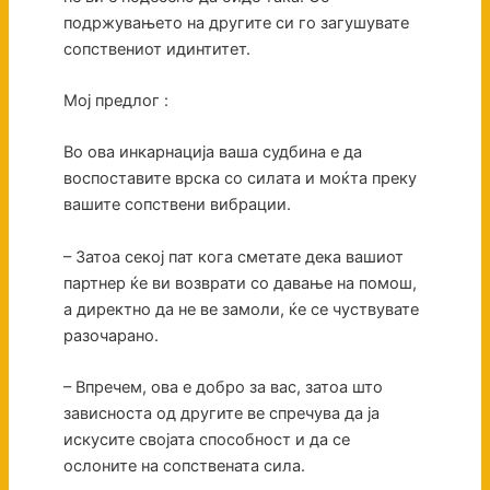
подржувањето на другите си го загушувате
сопствениот идинтитет.
Мој предлог :
Во ова инкарнација ваша судбина е да
воспоставите врска со силата и моќта преку
вашите сопствени вибрации.
– Затоа секој пат кога сметате дека вашиот
партнер ќе ви возврати со давање на помош,
а директно да не ве замоли, ќе се чуствувате
разочарано.
– Впречем, ова е добро за вас, затоа што
зависноста од другите ве спречува да ја
искусите својата способност и да се
ослоните на сопствената сила.