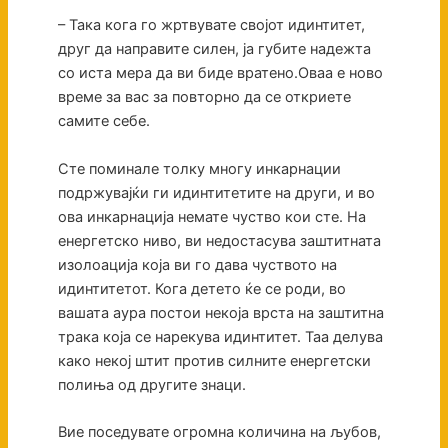
– Така кога го жртвувате својот идинтитет,
друг да направите силен, ја губите надежта
со иста мера да ви биде вратено.Оваа е ново
време за вас за повторно да се откриете
самите себе.
Сте поминале толку многу инкарнации
подржувајќи ги идинтитетите на други, и во
ова инкарнација немате чуство кои сте. На
енергетско ниво, ви недостасува заштитната
изолоација која ви го дава чуството на
идинтитетот. Кога детето ќе се роди, во
вашата аура постои некоја врста на заштитна
трака која се нарекува идинтитет. Таа делува
како некој штит против силните енергетски
полиња од другите знаци.
Вие поседувате огромна количина на љубов,