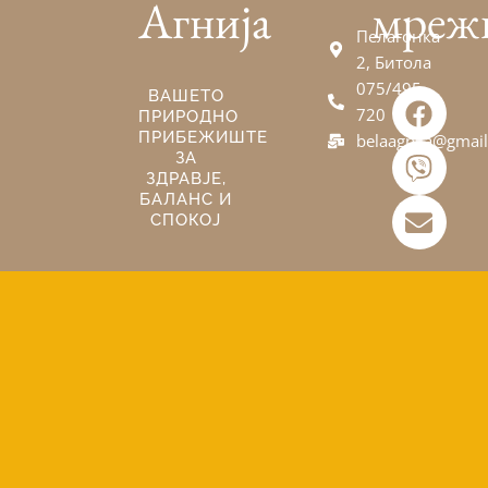
Агнија
мреж
Пелагонка
2, Битола
075/495-
F
V
E
ВАШЕТО
720
ПРИРОДНО
a
i
n
ПРИБЕЖИШТЕ
belaagnija@gmai
c
b
v
ЗА
e
e
e
ЗДРАВЈЕ,
БАЛАНС И
b
r
l
СПОКОЈ
o
o
o
p
k
e