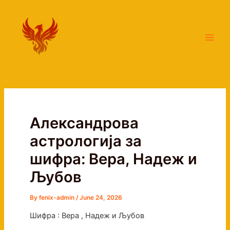
Skip
Main
to
Men
content
Александрова
астрологија за
шифра: Вера, Надеж и
Љубов
By
fenix-admin
/
June 24, 2026
Шифра : Вера , Надеж и Љубов