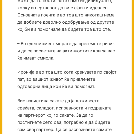
може да го постигнете само индивидуално,
колку и пертнерот да ви е сјаен и идеален.
Основната поента е во тоа што никогаш нема
да добиете доволно одобрување од другите
кој би ви помогнале да бидете тоа што сте.
– Во еден момент морате да преземете ризик
и да се посветите на активностите кои за вас
ќе имаат смисла.
Иронија е во тоа што кога кренувате по својот
пат, во вашиот живот ќе привлечете
одговорни лица кои ќе ви помогнат.
Вие навистина сакате да ја доживеете
среќата, складот, исправноста и подршката
на партнерот кој го сакате. За да го
постигнете сето ова, потребно е да бидете
сам свој партнер. Да се распознаете самите