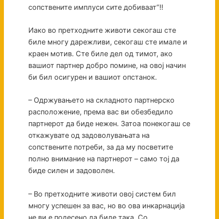
сопствените имплуси сите добиваат“!!
Иако во претходните животи секогаш сте
биле многу дарежливи, секогаш сте имале и
краен мотив. Сте биле дел од тимот, ако
вашиот партнер добро помине, на овој начин
би бил осигурен и вашиот опстанок.
– Одржувањето на складното партнерско
расположение, према вас ви обезбедило
партнерот да биде нежен. Затоа понекогаш се
откажувате од задоволувањата на
сопствените потреби, за да му посветите
полно внимание на партнерот – само тој да
биде силен и задоволен.
– Во претходните животи овој систем бил
многу успешен за вас, но во ова инкарнација
не ви е подесено да биде така. Со