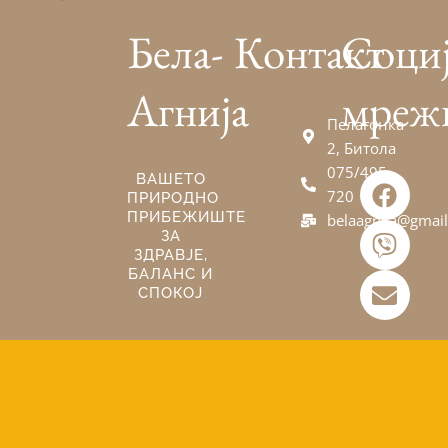
Бела-
Контакт
Соци
Агнија
мреж
Пелагонка
2, Битола
075/495-
F
V
E
ВАШЕТО
720
ПРИРОДНО
a
i
n
ПРИБЕЖИШТЕ
belaagnija@gmai
c
b
v
ЗА
e
e
e
ЗДРАВЈЕ,
БАЛАНС И
b
r
l
СПОКОЈ
o
o
o
p
k
e