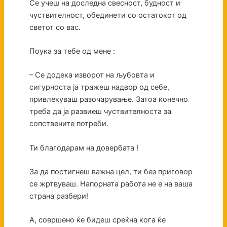
Се учеш на доследна свесност, будност и
чуствителност, обединети со остатокот од
светот со вас.
Поука за тебе од мене :
– Се додека изворот на љубовта и
сигурноста ја тражеш надвор од себе,
привлекуваш разочарување. Затоа конечно
треба да ја развиеш чуствителноста за
сопствените потреби.
Ти благодарам на довербата !
За да постигнеш важна цел, ти без приговор
се жртвуваш. Напорната работа не е на ваша
страна разбери!
А, совршено ќе бидеш среќна кога ќе