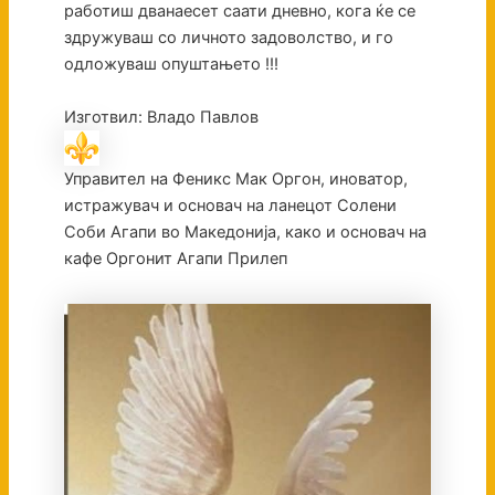
работиш дванаесет саати дневно, кога ќе се
здружуваш со личното задоволство, и го
одложуваш опуштањето !!!
Изготвил: Владо Павлов
Управител на Феникс Мак Оргон, иноватор,
истражувач и основач на ланецот Солени
Соби Агапи во Македонија, како и основач на
кафе Оргонит Агапи Прилеп