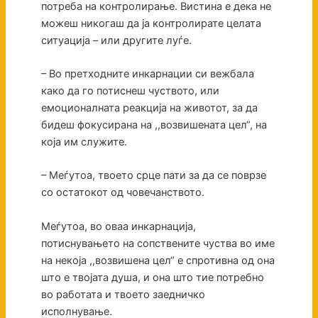
потреба на контролирање. Вистина е дека не
можеш никогаш да ја контролирате целата
ситуација – или другите луѓе.
– Во претходните инкарнации си вежбала
како да го потиснеш чуството, или
емоционалната реакција на животот, за да
бидеш фокусирана на ,,возвишената цел“, на
која им служите.
– Меѓутоа, твоето срце пати за да се поврзе
со остатокот од човечанството.
Меѓутоа, во оваа инкарнација,
потиснувањето на сопствените чуства во име
на некоја ,,возвишена цел“ е спротивна од она
што е твојата душа, и она што тие потребно
во работата и твоето заедничко
исполнување.