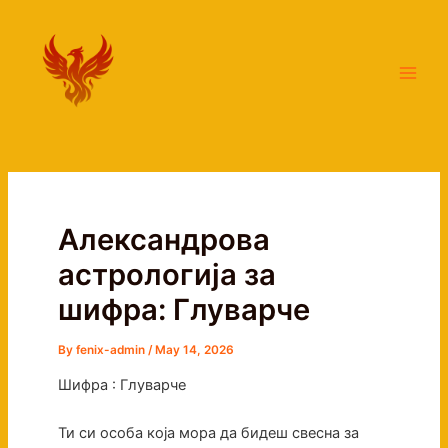
Skip
Main
to
Men
content
Александрова
астрологија за
шифра: Глуварче
By
fenix-admin
/
May 14, 2026
Шифра : Глуварче
Ти си особа која мора да бидеш свесна за