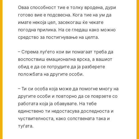
Оваа способност тие е толку вродена, дури
готово вие е подсвесна. Кога тие на ум да
имате некоја цел, засекогаш ќе чекате
погодна прилика. На се гледаш како можно
средство за постигнување на целта.
– Спрема луѓето кои ви помагаат треба да
воспоствиш емационална врска, а вашиот
обид е да се потрудите да ја разберете
положбата на другите особи.
– Ти си особа која може да помогне многу на
другите особи и повторно да се поврзете со
работата која ја обавувате. На тебе
единствено ти недостасува доследноста и
чуствителноста, како сопствената така и
туѓата.