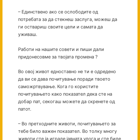
– Единствено ако се ослободите од
потребата за да стекнеш заслуга, можеш да
ги оствариш своите цели и самата да
уживаш.
Работи на нашите совети и пиши дали
придонесовме за твојата промена ?
Во овој живот едноставно не ти е одредено
да ви се дава почитување поради твоето
саможртвување. Кога го користите
почитувањето како показател дека сте на
добар пат, секогаш можете да скренете од
патот.
– Во претходните животи, почитувањето за
тебе било важен показател. Во толку многу
животи сте ја играле јавната улога и сте биле