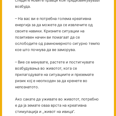
следите новите правци кои предизвикувуваат
возбуда.
– На вас ви е потребна голема креативна
енергија за да можете да се извлечите од
своите навики. Кризните ситуации на
позитивен начин ви помагаат да се
ослободите од рамномерното сигурно темпо
кое што почнува да ве заморува.
– Вие се менувате, растете и постигнувате
возбудувања во животот, кога се
прилагодувате на ситуациите и преземате
ризик кој е неопходен за да кренете во
непознатото.
Ако сакате да уживате во животот, потребно
е да ја земате оваа врста на креативна
стимулација и „живот на ивица“.