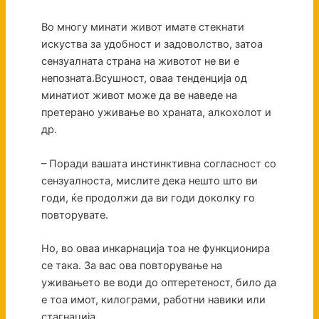
Во многу минати живот имате стекнати
искуства за удобност и задоволство, затоа
сензуалната страна на животот не ви е
непозната.Всушност, оваа тенденција од
минатиот живот може да ве наведе на
претерано уживање во храната, алкохолот и
др.
– Поради вашата инстинктивна согласност со
сензуалноста, мислите дека нешто што ви
годи, ќе продолжи да ви годи доколку го
повторувате.
Но, во оваа инкарнација тоа не функционира
се така. За вас ова повторување на
уживањето ве води до оптеретеност, било да
е тоа имот, килограми, работни навики или
стагнација.