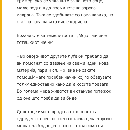
пример: ако се уплашите за вашето срце,
може веднаш да преминете на здрава
исхрана. Така се здобивате со нова навика, но
овој пат ова навика вие е корисна.
Врзани сте за темелитоста : „Мојот начин е
потешкиот начин“.
– Во овој живот другите луѓе би требало да
ви помогнат со давање на свежи идеи, нова
материја, пари и сл. Но, вие не сакате
помош.Имате посебен начин кој го обавувате
толку едноставно како да ја косите тревата.
Во голема мера животот ви станува потежок
од она што треба да ви биде.
Донекаде имате вродена отпорност на
одреден степен на претпоставка дека другите
можат да бидат „во право“, а тоа само ви