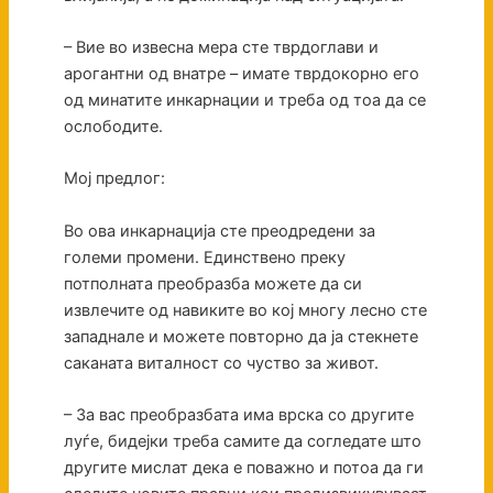
– Вие во извесна мера сте тврдоглави и
арогантни од внатре – имате тврдокорно его
од минатите инкарнации и треба од тоа да се
ослободите.
Мој предлог:
Во ова инкарнација сте преодредени за
големи промени. Единствено преку
потполната преобразба можете да си
извлечите од навиките во кој многу лесно сте
западнале и можете повторно да ја стекнете
саканата виталност со чуство за живот.
– За вас преобразбата има врска со другите
луѓе, бидејки треба самите да согледате што
другите мислат дека е поважно и потоа да ги