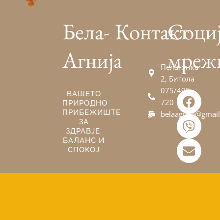
Бела-
Контакт
Соци
Агнија
мреж
Пелагонка
2, Битола
075/495-
F
V
E
ВАШЕТО
720
ПРИРОДНО
a
i
n
ПРИБЕЖИШТЕ
belaagnija@gmai
c
b
v
ЗА
e
e
e
ЗДРАВЈЕ,
БАЛАНС И
b
r
l
СПОКОЈ
o
o
o
p
k
e