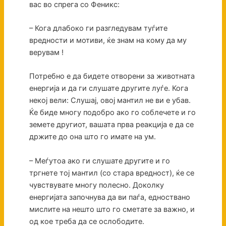
вас во спрега со Феникс:
– Кога длабоко ги разгледувам туѓите
вредности и мотиви, ќе знам на кому да му
верувам !
Потребно е да бидете отворени за животната
енергија и да ги слушате другите луѓе. Кога
некој вели: Слушај, овој мантил не ви е убав.
Ќе биде многу подобро ако го соблечете и го
земете другиот, вашата прва реакција е да се
држите до она што го имате на ум.
– Меѓутоа ако ги слушате другите и го
тргнете тој мантил (со стара вредност), ќе се
чувствувате многу полесно. Доколку
енергијата започнува да ви паѓа, едноствано
мислите на нешто што го сметате за важно, и
од кое треба да се ослободите.