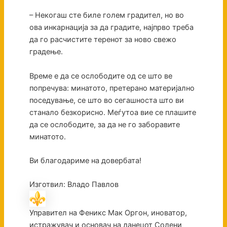
– Некогаш сте биле голем градител, но во
ова инкарнација за да градите, најпрво треба
да го расчистите теренот за ново свежо
градење.
Време е да се ослободите од се што ве
попречува: минатото, претерано материјално
поседување, се што во сегашноста што ви
станало безкорисно. Меѓутоа вие се плашите
да се ослободите, за да не го заборавите
минатото.
Ви благодариме на довербата!
Изготвил: Владо Павлов
Управител на Феникс Мак Оргон, иноватор,
истражувач и основач на ланецот Солени