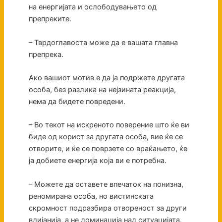
на енергијата и ослободувањето од
препреките.
– Тврдоглавоста може да е вашата главна
препрека.
Ако вашиот мотив е да ја подржете другата
особа, без разлика на нејзината реакција,
нема да бидете повредени.
– Во текот на искреното поверение што ќе ви
биде од корист за другата особа, вие ќе се
отворите, и ќе се поврзете со враќањето, ќе
ја добиете енергија која ви е потребна.
– Можете да оставете впечаток на понизна,
реномирана особа, но вистинската
скромност подразбира отвореност за други
влијанија, а не доминација над ситуацијата.