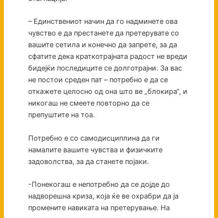
– Единствениот начин да го надминете ова
чувство е да престанете да претерувате со
вашите сетила и конечно да запрете, за да
сфатите дека краткотрајната радост не вреди
бидејќи последиците се долготрајни. За вас
не постои среден пат – потребно е да се
откажете целосно од она што ве „блокира“, и
никогаш не смеете повторно да се
препуштите на тоа.
Потребно е со самодисциплина да ги
намалите вашите чувства и физичките
задоволства, за да станете појаки.
-Понекогаш е непотребно да се дојде до
надворешна криза, која ќе ве охрабри да ја
промените навиката на претерување. На