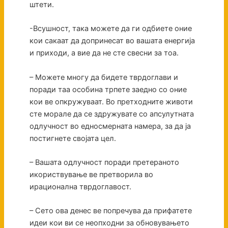
штети.
-Всушност, така можете да ги одбиете оние
кои сакаат да допринесат во вашата енергија
и приходи, а вие да не сте свесни за тоа.
– Можете многу да бидете тврдоглави и
поради таа особина трпете заедно со оние
кои ве опкружуваат. Во претходните животи
сте морале да се здружувате со апсулутната
одлучност во едносмерната намера, за да ја
постигнете својата цел.
– Вашата одлучност поради претераното
икориствување ве претворила во
ирационална тврдоглавост.
– Сето ова денес ве попречува да прифатете
идеи кои ви се неопходни за обновувањето