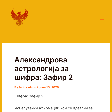
Skip
Main
to
Men
content
Александрова
астрологија за
шифра: Зафир 2
By
fenix-admin
/
June 15, 2026
Шифра: Зафир 2
Исцелувачки афирмации кои се идеални за