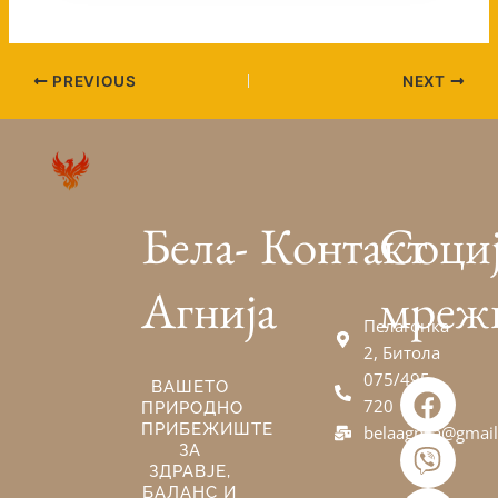
PREVIOUS
NEXT
Бела-
Контакт
Соци
Агнија
мреж
Пелагонка
2, Битола
075/495-
F
V
E
ВАШЕТО
720
ПРИРОДНО
a
i
n
ПРИБЕЖИШТЕ
belaagnija@gmai
c
b
v
ЗА
e
e
e
ЗДРАВЈЕ,
БАЛАНС И