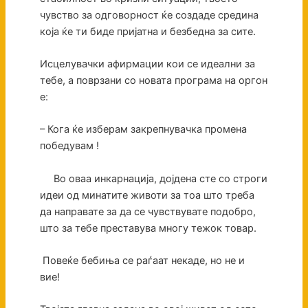
чувство за одговорност ќе создаде средина
која ќе ти биде пријатна и безбедна за сите.
Исцелувачки афирмации кои се идеални за
тебе, а поврзани со новата програма на оргон
е:
– Кога ќе изберам закрепнувачка промена
победувам !
Во оваа инкарнација, дојдена сте со строги
идеи од минатите животи за тоа што треба
да направате за да се чувствувате подобро,
што за тебе преставува многу тежок товар.
Повеќе бебиња се раѓаат некаде, но не и
вие!