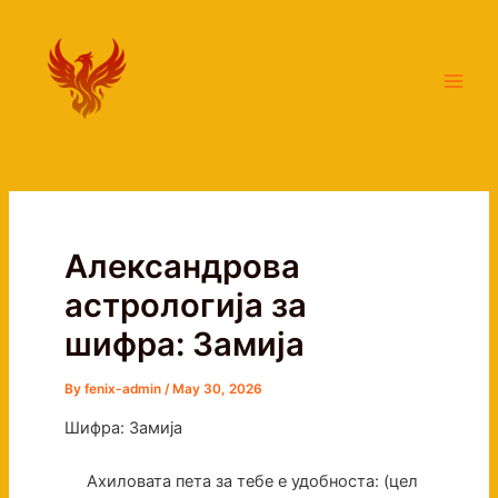
Skip
Main
to
Men
content
Александрова
астрологија за
шифра: Замија
By
fenix-admin
/
May 30, 2026
Шифра: Замија
Ахиловата пета за тебе е удобноста: (цел