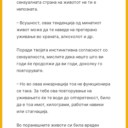
сензуалната страна на животот не ти е
непозната.
– Всушност, оваа тенденција од минатиот
живот може да те наведе на претерано
уживање во храната, алкохолот и др.
Поради твојата инстинктивна согласност со
сензуалноста, мислите дека нешто што ви
годи ќе продолжи да ви годи, доколку го
повторувате.
– Но во оваа инкарнација тоа не функционира
се така. За тебе ова повторување на
уживањето ќе те води до оптеретеност, било
да е тоа имот, килограми, работни навики
или стагнација.
Во поранешните животи си била вреден