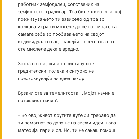
работник земјоделец, сопственик на
земјиштето, градинар. Тоа биле животи во кој
преживувањето ти зависело од тоа во
колкава мера си можеле да се потпирате на
самата себе во пробивањето на својот
индивидуален пат, градејќи го сето она што
сте мислеле дека е вредно.
Затоа во овој живот пристапувате
градителски, полека и сигурно не
прескокнувајќи ни еден чекор.
Врзани сте за темелитоста : „Мојот начин е
потешкиот начин“.
– Во овој живот другите луѓе би требало да
ти помогнат со давање на свежи идеи, нова
материја, пари и сл. Но, ти не сакаш помош !