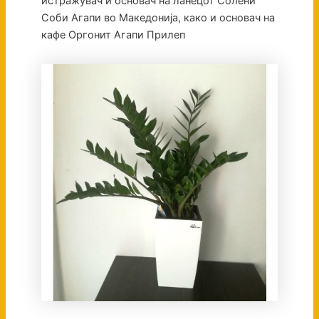
истражувач и основач на ланецот Солени
Соби Агапи во Македонија, како и основач на
кафе Оргонит Агапи Прилеп