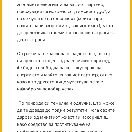
зголемете енергијата на вашиот партнер,
поврзувајки се искрено со „тимскиот дух“, а
не со чувство на одвоеност (моите пари,
вашите пари, мојот имот, вашиот имот), може
да предизвика големи финансиски награди за
двете страни.
Со разбирање засновано на договор, по кој
ви припаѓа процент од заедничкиот приход,
ќе бидеш слободна да се фокусираш на
енергијата и моќта на вашиот партнер, онака
како што другото лице чувствува дека е
најдобро за подобар успех.
По природа си темелна и одлучна, што може
да те доведе до трајни резултати. Кога своите
дарови од минатиот живот ги искориштиш
како средство за постигнување на
стабилност во кризни ситуации, твоето