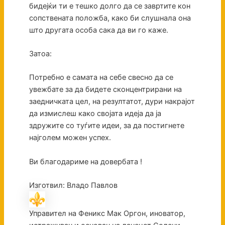
бидејќи ти е тешко долго да се завртите кон
сопствената положба, како би слушнала она
што другата особа сака да ви го каже.
Затоа:
Потребно е самата на себе свесно да се
увежбате за да бидете сконцентрирани на
заедничката цел, на резултатот, дури накрајот
да измислеш како својата идеја да ја
здружите со туѓите идеи, за да постигнете
најголем можен успех.
Ви благодариме на довербата !
Изготвил: Владо Павлов
Управител на Феникс Мак Оргон, иноватор,