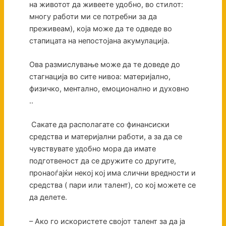
на животот да живеете удобно, во стилот:
многу работи ми се потребни за да
преживеам), која може да те одведе во
стапицата на непостојана акумулација.
Ова размислување може да те доведе до
стагнација во сите нивоа: материјално,
физичко, ментално, емоционално и духовно
..
Сакате да располагате со финансиски
средства и материјални работи, а за да се
чувствувате удобно мора да имате
подготвеност да се дружите со другите,
пронаоѓајќи некој кој има слични вредности и
средства ( пари или талент), со кој можете се
да делете.
– Ако го искористете својот талент за да ја