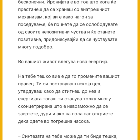
бесконечни. Иронијата е во тоа што кога ќе
престанеш да се хранеш со внатрешниот
механизам, кој ви е како нагон за
поседување, ќе почнете да се ослободувате
од своите непозитивни чуства и ќе станете
позитивна, придонесувајќи да се чуствувате
многу подобро.
Во вашиот живот влегува нова енергија.
На тебе тешко вие е да го промените вашиот
правец. Ти си поставуваш некоја цел,
утврдуваш како да стигнеш до неа и
енергијата тогаш ти станува толку многу
сконцетрирана што е невозможно да се
завртете, дури и ако на пола пат откриете
дека одете во погрешна насока.
– Синтезата на тебе може да ти биде тешка,