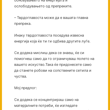
обновувањето на енергијата и
ослободувањето од препреките.
– Тврдоглавоста може да е вашата главна
препрека.
Инаку тврдоглавоста поседува извесна
енергија која ќе ти ги одбива другите луѓе.
Се додека мислиш дека се знаеш, ќе си
помогнеш само да го ограничуваш полето на
вашето искуство.Така ќе придонесете само
да станете робови на сопствените сетила и
чуства.
Мој предлог:
Се додека се концентрираш само на
матерјалните потреби, ќе изгледате