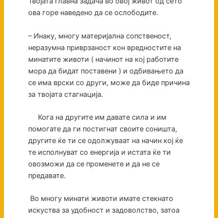
Твојата главна задача во овој живот од сето
ова горе наведено да се ослободите.
– Инаку, многу материјална сопственост,
неразумна приврзаност кон вредностите на
минатите животи ( начинот на кој работите
мора да бидат поставени ) и одбивањето да
се има врски со други, може да биде причина
за твојата стагнација.
Кога на другите им давате сила и им
помогате да ги постигнат своите соништа,
другите ќе ти се одолжуваат на начин кој ќе
те исполнуват со енергија и истата ќе ти
овозможи да се променете и да не се
предавате.
Во многу минати животи имате стекнато
искуства за удобност и задоволство, затоа