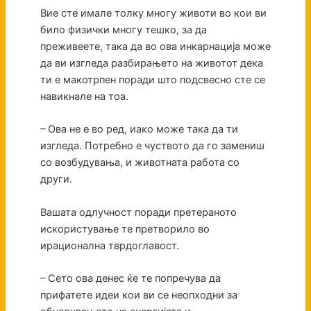
Вие сте имале толку многу животи во кои ви
било физички многу тешко, за да
преживеете, така да во ова инкарнација може
да ви изгледа разбирањето на животот дека
ти е макотрпен поради што подсвесно сте се
навикнале на тоа.
– Ова не е во ред, иако може така да ти
изгледа. Потребно е чуството да го замениш
со возбудувања, и животната работа со
други.
Вашата одлучност поради претераното
искористување те претворило во
ирационална тврдоглавост.
– Сето ова денес ќе те попречува да
прифатете идеи кои ви се неопходни за