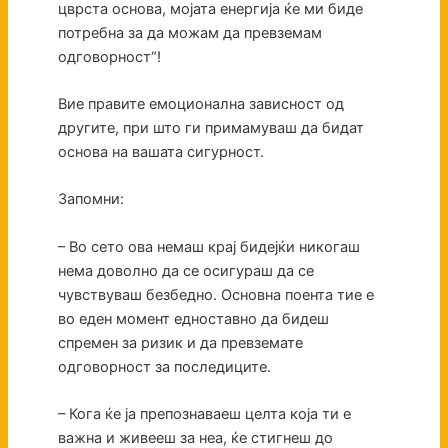
цврста основа, мојата енергија ќе ми биде
потребна за да можам да превземам
одговорност“!
Вие правите емоционална зависност од
другите, при што ги примамуваш да бидат
основа на вашата сигурност.
Запомни:
– Во сето ова немаш крај бидејќи никогаш
нема доволно да се осигураш да се
чувствуваш безбедно. Основна поента тие е
во еден момент едноставно да бидеш
спремен за ризик и да превземате
одговорност за последиците.
– Кога ќе ја препознаваеш целта која ти е
важна и живееш за неа, ќе стигнеш до