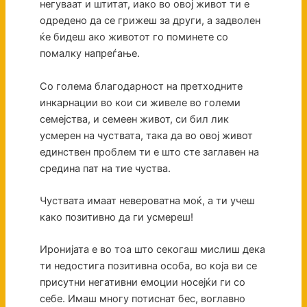
негуваат и штитат, иако во овој живот ти е
одредено да се грижеш за други, а задволен
ќе бидеш ако животот го поминете со
помалку напреѓање.
Со голема благодарност на претходните
инкарнации во кои си живеле во големи
семејства, и семеен живот, си бил лик
усмерен на чуствата, така да во овој живот
единствен проблем ти е што сте заглавен на
средина пат на тие чуства.
Чуствата имаат невероватна моќ, а ти учеш
како позитивно да ги усмереш!
Иронијата е во тоа што секогаш мислиш дека
ти недостига позитивна особа, во која ви се
присутни негативни емоции носејќи ги со
себе. Имаш многу потиснат бес, воглавно