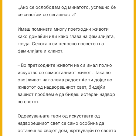
,,Ако се ослободам од минатото, успешно ќе
се снаоѓам со сегашноста“ !
Имаш поминати многу претходни животи
како домаќин или како глава на фамилијата,
газда. Секогаш си целосно посветен на
фамилијата и кланот.
– Во претходните животи не си имал полно
искуство со самосталниот живот . Така во
овој живот најголема радост ќе ти дојде во
животот од надворешниот свет, бидејќи
вашиот проблем е да бидеш истеран надвор
во светот.
Одрекувањата твои од искуствата од
надворешниот свет се само особина да
останеш во својот дом, жртвувајќи го своето