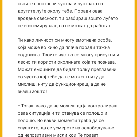
своите сопствени чуства и чуствата на
другите луѓе околу тебе. Поради оваа
вродена свесност, ти разбираш зошто луѓето
се вознемируваат, па не можат да работат.
Ти како личност си многу емотивна особа,
која може во кино да плаче поради тажна
содржина. Твоите чуства се многу присутни и
лесно ги користи околината која те познава.
Можат емоциите да бидат толку преплавени
со чуства кај тебе да не можеш ниту да
мислиш, ниту да функционираш, а да не
знаеш зошто!
– Тогаш како да не можеш да ја контролираш
оваа ситуација и ти станува се полошо и
полошо. Во вакви моменти треба да се
спуштите, да се усмерете на ослободување
од непозитивни мисли кои Те прават