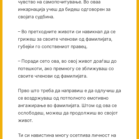
чувство на самопочитување. Во оваа
инкарнација учеш да бидеш одговорен за
својата судбина.
– Во претходните животи си навикнал да се
грижеш за своите членови од фамилијата,
губејќи го сопствениот правец.
– Поради сето ова, во овој живот доаѓаш до
потешкоти, ако премногу се зближуваш со
своите членови од фамилијата.
Прво што треба да направиш е да одлучиш да
се воздржуваш од потполното емотивно
ангажирање во фамилијата. Штом од ова се
ослободеш, можеш да продолжиш во својот
живот.
Ти си навистина многу осетлива личност на