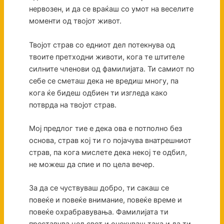
нервозен, и да се враќаш со умот на веселите
моменти од твојот живот.
Твојот страв со едниот дел потекнува од
твоите претходни животи, кога те штителе
силните членови од фамилијата. Ти самиот по
себе се сметаш дека не вредиш многу, па
кога ќе бидеш одбиен ти изгледа како
потврда на твојот страв.
Мој предлог тие е дека ова е потполно без
основа, страв кој ти го појачува внатрешниот
страв, па кога мислете дека некој те одбил,
не можеш да спие и по цела вечер.
За да се чуствуваш добро, ти сакаш се
повеќе и повеќе внимание, повеќе време и
повеќе охрабравувања. Фамилијата ти