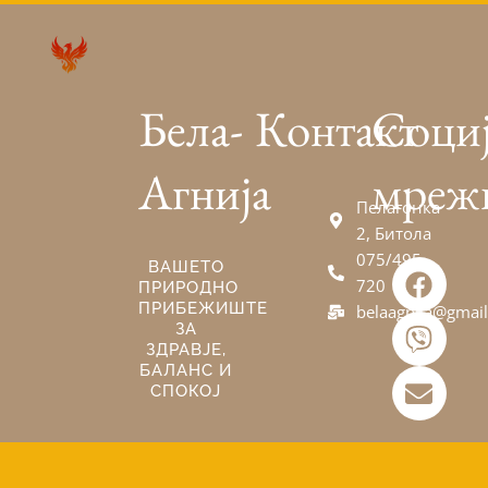
Бела-
Контакт
Соци
Агнија
мреж
Пелагонка
2, Битола
075/495-
F
V
E
ВАШЕТО
720
ПРИРОДНО
a
i
n
ПРИБЕЖИШТЕ
belaagnija@gmai
c
b
v
ЗА
e
e
e
ЗДРАВЈЕ,
БАЛАНС И
b
r
l
СПОКОЈ
o
o
o
p
k
e