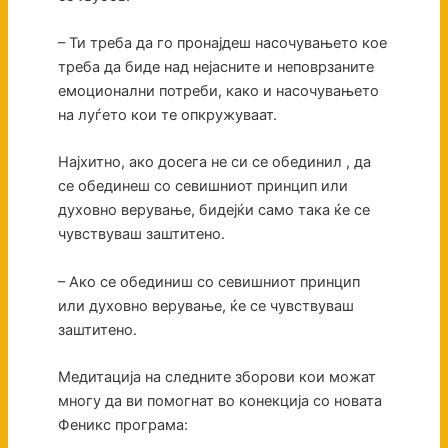
– Ти треба да го пронајдеш насочувањето кое
треба да биде над нејасните и неповрзаните
емоционални потреби, како и насочувањето
на луѓето кои те опкружуваат.
Најхитно, ако досега не си се обединил , да
се обединеш со севишниот принцип или
духовно верување, бидејќи само така ќе се
чувствуваш заштитено.
– Ако се обединиш со севишниот принцип
или духовно верување, ќе се чувствуваш
заштитено.
Медитација на следните зборови кои можат
многу да ви помогнат во конекција со новата
Феникс програма: