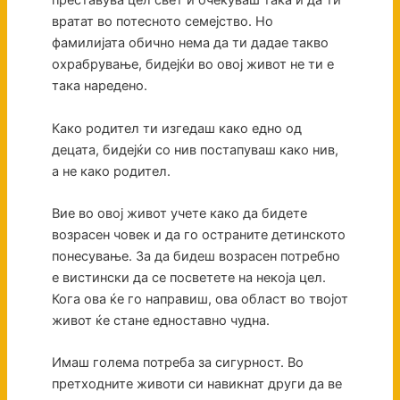
преставува цел свет и очекуваш така и да ти
вратат во потесното семејство. Но
фамилијата обично нема да ти дадае такво
охрабрување, бидејќи во овој живот не ти е
така наредено.
Како родител ти изгедаш како едно од
децата, бидејќи со нив постапуваш како нив,
а не како родител.
Вие во овој живот учете како да бидете
возрасен човек и да го остраните детинското
понесување. За да бидеш возрасен потребно
е вистински да се посветете на некоја цел.
Кога ова ќе го направиш, ова област во твојот
живот ќе стане едноставно чудна.
Имаш голема потреба за сигурност. Во
претходните животи си навикнат други да ве