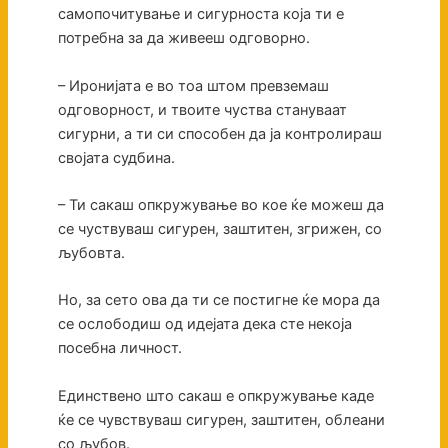
самопочитување и сигурноста која ти е
потребна за да живееш одговорно.
– Иронијата е во тоа штом превземаш
одговорност, и твоите чуства стануваат
сигурни, а ти си способен да ја контролираш
својата судбина.
– Ти сакаш опкружување во кое ќе можеш да
се чуствуваш сигурен, заштитен, згрижен, со
љубовта.
Но, за сето ова да ти се постигне ќе мора да
се ослободиш од идејата дека сте некоја
посебна личност.
Единствено што сакаш е опкружување каде
ќе се чувствуваш сигурен, заштитен, облеани
со љубов.