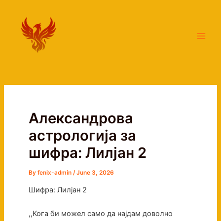
Skip
Main
to
Men
content
Александрова
астрологија за
шифра: Лилјан 2
By
fenix-admin
/
June 3, 2026
Шифра: Лилјан 2
,,Кога би можел само да најдам доволно