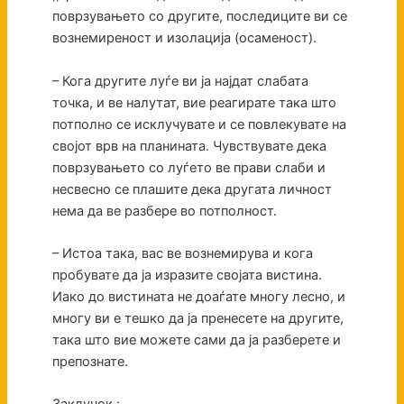
поврзувањето со другите, последиците ви се
вознемиреност и изолација (осаменост).
– Кога другите луѓе ви ја најдат слабата
точка, и ве налутат, вие реагирате така што
потполно се исклучувате и се повлекувате на
својот врв на планината. Чувствувате дека
поврзувањето со луѓето ве прави слаби и
несвесно се плашите дека другата личност
нема да ве разбере во потполност.
– Истоа така, вас ве вознемирува и кога
пробувате да ја изразите својата вистина.
Иако до вистината не доаѓате многу лесно, и
многу ви е тешко да ја пренесете на другите,
така што вие можете сами да ја разберете и
препознате.