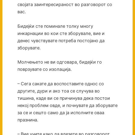
својата заинтересираност во разговорот со
вас.
Бидејќи сте поминале толку многу
инкарнации во кои сте зборувале, вие и
денес чувствувате потреба постојано да
зборувате.
Молчењето не ви одговара, бидејќи го
поврзувате со изолација.
– Сега сакате да воспоставите однос со
другите, дури и ако тоа се случува во
тишина, каде ви се причинува дека постои
некој проблем овде, и почнувате да зборувате
за се и сешто само да ја исполните оваа
празнина.
– Вие учите како да влезете во разговорот