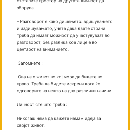
отстапите простор на другата личност да
зборува.
– Разговорот е како дишењето: вдишувањето
и издишувањето, учете дека двете страни
треба да имаат можност да учестувуваат во
разговорот, без разлика кое лице е во
центарот на вниманието.
Запомнете :
Ова не е живот во кој мора да бидете во
право. Треба да бидете искрени кога ќе
одговорите на нешто на два различни начини.
Личност сте што треба :
Никогаш нема да кажете немам идеја за
својот живот.