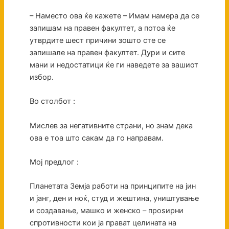
– Наместо ова ќе кажете – Имам намера да се
запишам на правен факултет, а потоа ќе
утврдите шест причини зошто сте се
запишале на правен факултет. Дури и сите
мани и недостатици ќе ги наведете за вашиот
избор.
Во столбот :
Мислев за негативните страни, но знам дека
ова е тоа што сакам да го направам.
Мој предлог :
Планетата Земја работи на принципите на јин
и јанг, ден и ноќ, студ и жештина, уништување
и создавање, машко и женско – проѕирни
спротивности кои ја прават целината на