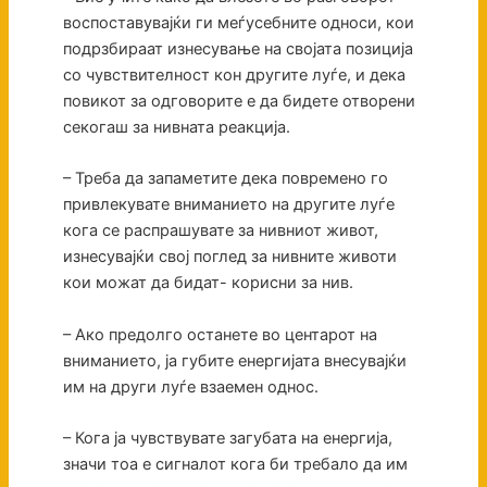
воспоставувајќи ги меѓусебните односи, кои
подрзбираат изнесување на својата позиција
со чувствителност кон другите луѓе, и дека
повикот за одговорите е да бидете отворени
секогаш за нивната реакција.
– Треба да запаметите дека повремено го
привлекувате вниманието на другите луѓе
кога се распрашувате за нивниот живот,
изнесувајќи свој поглед за нивните животи
кои можат да бидат- корисни за нив.
– Ако предолго останете во центарот на
вниманието, ја губите енергијата внесувајќи
им на други луѓе взаемен однос.
– Кога ја чувствувате загубата на енергија,
значи тоа е сигналот кога би требало да им