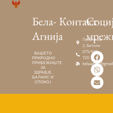
Бела-
Контакт
Соци
Агнија
мреж
Пелагонка
2, Битола
075/495-
F
V
E
ВАШЕТО
720
ПРИРОДНО
a
i
n
ПРИБЕЖИШТЕ
belaagnija@gmai
c
b
v
ЗА
e
e
e
ЗДРАВЈЕ,
БАЛАНС И
b
r
l
СПОКОЈ
o
o
o
p
k
e