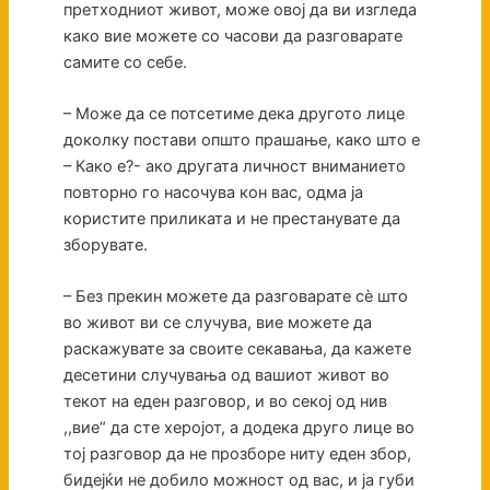
претходниот живот, може овој да ви изгледа
како вие можете со часови да разговарате
самите со себе.
– Може да се потсетиме дека другото лице
доколку постави општо прашање, како што е
– Како е?- ако другата личност вниманието
повторно го насочува кон вас, одма ја
користите приликата и не престанувате да
зборувате.
– Без прекин можете да разговарате сè што
во живот ви се случува, вие можете да
раскажувате за своите секавања, да кажете
десетини случувања од вашиот живот во
текот на еден разговор, и во секој од нив
,,вие“ да сте херојот, а додека друго лице во
тој разговор да не прозборе ниту еден збор,
бидејќи не добило можност од вас, и ја губи