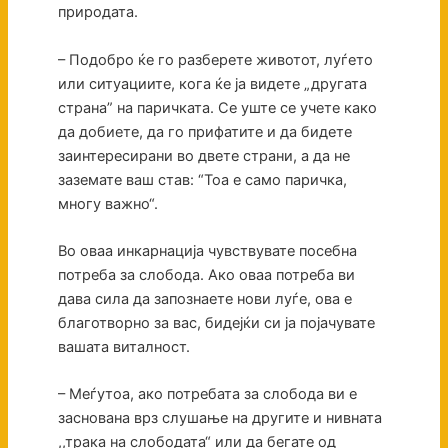
природата.
– Подобро ќе го разберете животот, луѓето
или ситуациите, кога ќе ја видете „другата
страна” на паричката. Се уште се учете како
да добиете, да го прифатите и да бидете
заинтересирани во двете страни, а да не
заземате ваш став: “Тоа е само паричка,
многу важно“.
Во оваа инкарнација чувствувате посебна
потреба за слобода. Ако оваа потреба ви
дава сила да запознаете нови луѓе, ова е
благотворно за вас, бидејќи си ја појачувате
вашата виталност.
– Меѓутоа, ако потребата за слобода ви е
заснована врз слушање на другите и нивната
,,трака на слободата“ или да бегате од