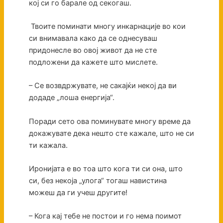
кој си го барале од секогаш.
Твоите поминати многу инкарнације во кои
си внимавала како да се однесуваш
придонесле во овој живот да не сте
подложени да кажете што мислете.
– Се возвдржувате, не сакајќи некој да ви
додаде „лоша енергија“.
Поради сето ова поминувате многу време да
докажувате дека нешто сте кажале, што не си
ти кажала.
Иронијата е во тоа што кога ти си она, што
си, без некоја „улога“ тогаш навистина
можеш да ги учеш другите!
– Кога кај тебе не постои и го нема поимот