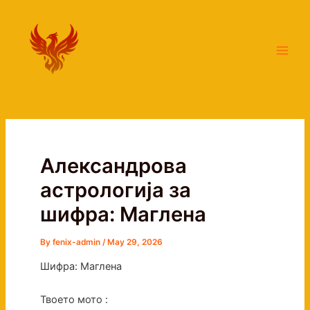
Skip
Main
to
Men
content
Александрова
астрологија за
шифра: Маглена
By
fenix-admin
/
May 29, 2026
Шифра: Маглена
Твоето мото :