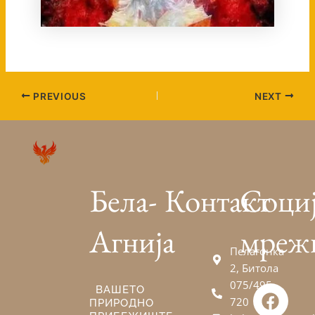
PREVIOUS
NEXT
Бела-
Контакт
Соци
Агнија
мреж
Пелагонка
2, Битола
075/495-
F
V
E
ВАШЕТО
720
ПРИРОДНО
a
i
n