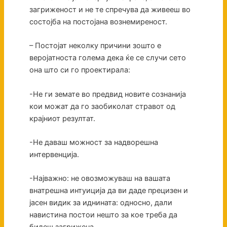
загриженост и не те спречува да живееш во
состојба на постојана вознемиреност.
– Постојат неколку причини зошто е
веројатноста голема дека ќе се случи сето
она што си го проектирала:
-Не ги земате во предвид новите сознанија
кои можат да го заобиколат стравот од
крајниот резултат.
-Не даваш можност за надворешна
интервенција.
-Најважно: не овозможуваш на вашата
внатрешна интуиција да ви даде прецизен и
јасен видик за иднината: односно, дали
навистина постои нешто за кое треба да