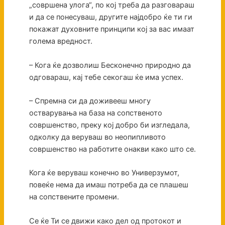
„совршена улога“, по кој треба да разговараш
и да се понесуваш, другите најдобро ќе ти ги
покажат духовните принципи кој за вас имаат
голема вредност.
– Кога ќе дозволиш Бесконечно природно да
одговараш, кај тебе секогаш ќе има успех.
– Спремна си да доживееш многу
остварувања на база на сопственото
совршенство, преку кој добро би изгледала,
одколку да веруваш во неопипливото
совршенство на работите онакви како што се.
Кога ќе веруваш конечно во Универзумот,
повеќе нема да имаш потреба да се плашеш
на сопствените промени.
Се ќе Ти се движи како дел од протокот и