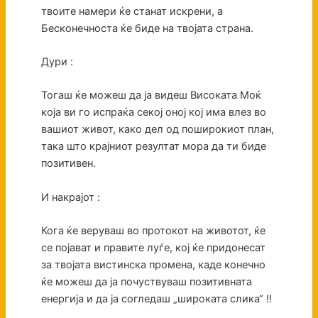
твоите намери ќе станат искрени, а
Бесконечноста ќе биде на твојата страна.
Дури :
Тогаш ќе можеш да ја видеш Високата Моќ
која ви го испраќа секој оној кој има влез во
вашиот живот, како дел од поширокиот план,
така што крајниот резултат мора да ти биде
позитивен.
И накрајот :
Кога ќе веруваш во протокот на животот, ќе
се појават и правите луѓе, кој ќе придонесат
за твојата вистинска промена, каде конечно
ќе можеш да ја почуствуваш позитивната
енергија и да ја согледаш „широката слика“ !!