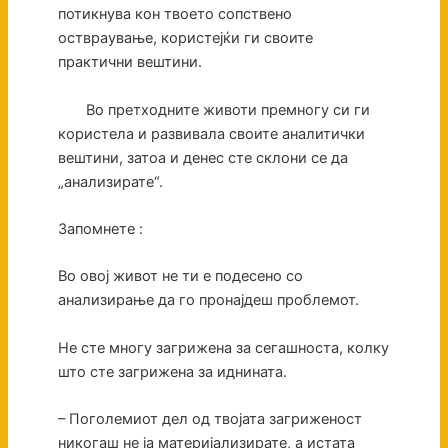
потикнува кон твоето сопствено
оствраување, користејќи ги своите
практични вештини.
Во претходните животи премногу си ги
користела и развивала своите аналитички
вештини, затоа и денес сте склони се да
„анализирате“.
Запомнете :
Во овој живот не ти е подесено со
анализирање да го пронајдеш проблемот.
Не сте многу загрижена за сегашноста, колку
што сте загрижена за иднината.
– Поголемиот дел од твојата загриженост
никогаш не ја материјализирате, а истата