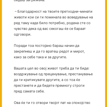
бидеш загрижена.
– Благодарност на твоите претходни-минати
животи кои си ги поминала во воведување на
ред таму каде било потребно, родена сте со
чувство дека од вас секогаш ќе се бараат
одговори.
Поради тоа постојано бараш начин да
закрепнеш и да го вратеш редот и мирот,
како за себе така и за другите.
Вашата цел во овој живот треба да ти биде:
воздржување од преценување, престанување
да ги критикувате другите, а со тоа ќе
престанете и да бидете премногу строги
пред самата себе.
Ова ќе ти го отвори твојот пат на спокојство