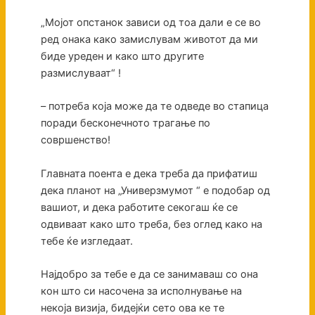
„Мојот опстанок зависи од тоа дали е се во
ред онака како замислувам животот да ми
биде уреден и како што другите
размислуваат“ !
– потреба која може да те одведе во стапица
поради бесконечното трагање по
совршенство!
Главната поента е дека треба да прифатиш
дека планот на „Универзмумот “ е подобар од
вашиот, и дека работите секогаш ќе се
одвиваат како што треба, без оглед како на
тебе ќе изгледаат.
Најдобро за тебе е да се занимаваш со она
кон што си насочена за исполнување на
некоја визија, бидејќи сето ова ке те