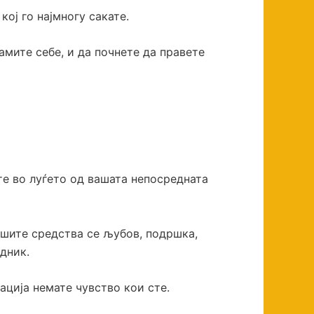
кој го најмногу сакате.
самите себе, и да почнете да правете
те во луѓето од вашата непосредната
Вашите средства се љубов, подршка,
дник.
ација немате чувство кои сте.