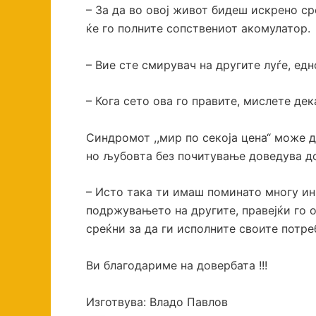
– За да во овој живот бидеш искрено ср
ќе го полните сопствениот акомулатор.
– Вие сте смирувач на другите луѓе, ед
– Кога сето ова го правите, мислете де
Синдромот ,,мир по секоја цена“ може д
но љубовта без почитување доведува до 
– Исто така ти имаш поминато многу инк
подржувањето на другите, правејќи го о
среќни за да ги исполните своите потре
Ви благодариме на довербата !!!
Изготвува: Владо Павлов