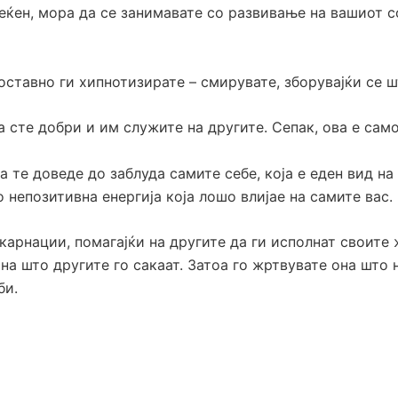
еќен, мора да се занимавате со развивање на вашиот с
ноставно ги хипнотизирате – смирувате, зборувајќи се ш
ка сте добри и им служите на другите. Сепак, ова е са
а те доведе до заблуда самите себе, која е еден вид н
непозитивна енергија која лошо влијае на самите вас.
арнации, помагајќи на другите да ги исполнат своите 
на што другите го сакаат. Затоа го жртвувате она што н
би.