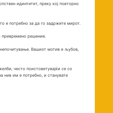
опствен идинтитет, преку кој повторно
то е потребно за да го задржите мирот.
мо привремено решение.
а непочитување. Вашиот мотив е љубов,
желби, често поистоветувајќи се со
а нив им е потребно, и станувате