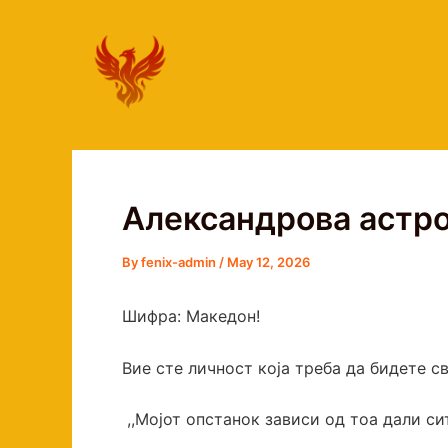
Skip
to
content
Александрова астро
By
fenix-admin
/
May 12, 2026
Шифра: Македон!
Вие сте личност која треба да бидете с
,,Мојот опстанок зависи од тоа дали си