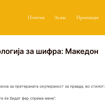
Почетна
За нас
Производи
логија за шифра: Македон
весна за претераната окупираност за правда, во стилот:
те ќе бидат фер спрема мене“.