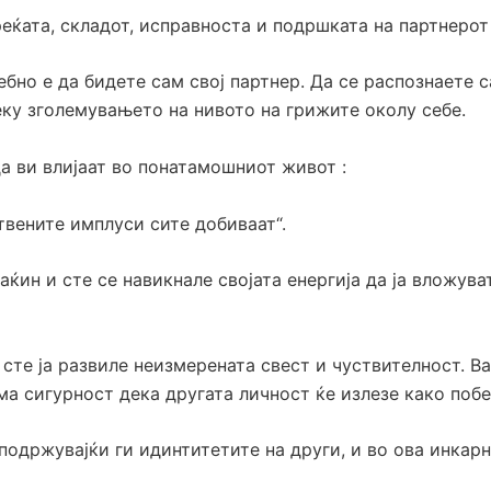
еќата, складот, исправноста и подршката на партнерот 
ребно е да бидете сам свој партнер. Да се распознаете 
еку зголемувањето на нивото на грижите околу себе.
а ви влијаат во понатамошниот живот :
ствените имплуси сите добиваат“.
ќин и сте се навикнале својата енергија да ја вложува
 сте ја развиле неизмерената свест и чуствителност. 
ма сигурност дека другата личност ќе излезе како побе
подржувајќи ги идинтитетите на други, и во ова инкарн