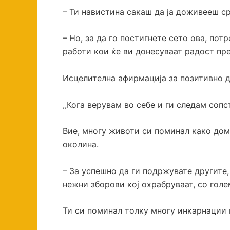
– Ти навистина сакаш да ја доживееш ср
– Но, за да го постигнете сето ова, пот
работи кои ќе ви донесуваат радост пр
Исцелителна афирмација за позитивно д
,,Кога верувам во себе и ги следам соп
Вие, многу животи си поминал како дома
околина.
– За успешно да ги подржувате другите,
нежни зборови кој охрабруваат, со голе
Ти си поминал толку многу инкарнации 