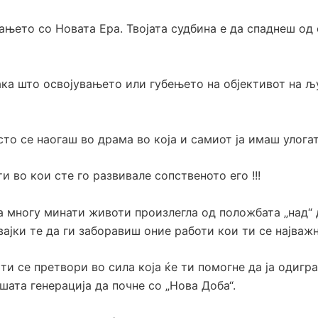
њето со Новата Ера. Твојата судбина е да спаднеш од 
ака што освојувањето или губењето на објективот на љ
есто се наогаш во драма во која и самиот ја имаш улога
во кои сте го развивале сопственото его !!!
на многу минати животи произлегла од положбата „над“ д
вајки те да ги заборавиш оние работи кои ти се најва
 ти се претвори во сила која ќе ти помогне да ја одигр
шата генерација да почне со „Нова Доба“.