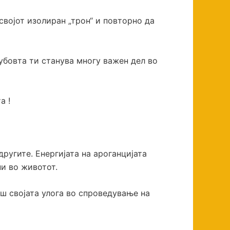
својот изолиран „трон“ и повторно да
убовта ти станува многу важен дел во
та !
ругите. Енергијата на ароганцијата
жни во животот.
аш својата улога во спроведување на