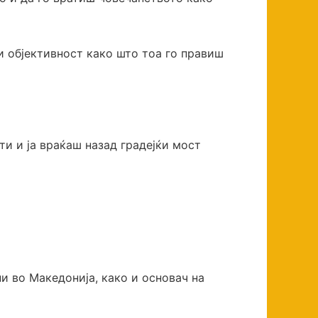
и објективност како што тоа го правиш
ти и ја враќаш назад градејќи мост
и во Македонија, како и основач на