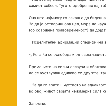
самиот себеси. Туѓото одобрение кај те
Она што најмногу го сакаш е да бидеш з
За да ја оствариш ова цел, мора да на
(со совршена правовременост) да дојдат
– Исцелителни афирмации специфични за
-„ Кога ќе се ослободам од своеглавието
Примањето на силни аплаузи и обожавањ
да се чуствуваш еднакво со другите, та
– За да го вратиш чуството на еднаквост
во овој живот својата неизмерна сила 
Запомни: