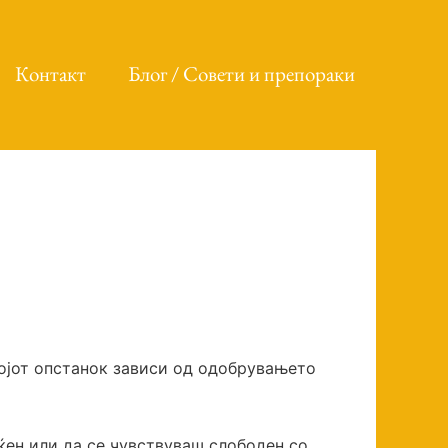
Контакт
Блог / Совети и препораки
“Мојот опстанок зависи од одобрувањето
ќен или да се чувствуваш слободен со