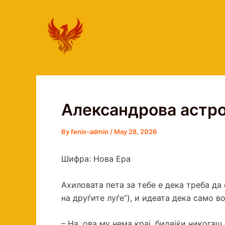
Skip
to
content
Александрова астро
By
fenix-admin
/
May 28, 2026
Шифра: Нова Ера
Ахиловата пета за тебе е дека треба да
на друѓите луѓе”), и идеата дека само в
– На, ова му нема крај, бидејќи никог