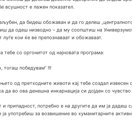
бе всушност е лажен показател.
аљубен, да бидеш обожаван и да го делеш „централното 
учиш да одеш низводно – да му соопштиш на Универзум
 луѓе кои ќе ве препознаваат и обожаваат.
 тебе со оргонитот од најновата програма:
, тогаш победувам“ !!!
ето од претходните животи кај тебе создал извесен о
ка да во ова денешна инкарнација си дојден со чувство
 и припадност, потребно е на другите да им ја дадеш сл
ќе ја употребиш за возвишение во хуманитарните актив