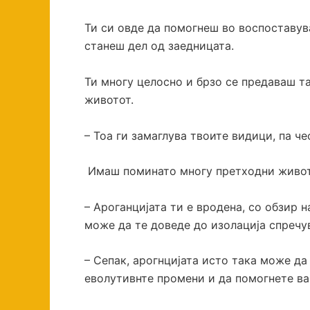
Ти си овде да помогнеш во воспоставува
станеш дел од заедницата.
Ти многу целосно и брзо се предаваш т
животот.
– Тоа ги замаглува твоите видици, па ч
Имаш поминато многу претходни животи 
– Ароганцијата ти е вродена, со обзир 
може да те доведе до изолација спречу
– Сепак, арогнцијата исто така може да
еволутивнте промени и да помогнете ва