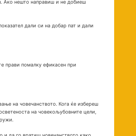
иш. Ако нешто направиш и не добиеш
оказател дали си на добар пат и дали
 те прави помалку ефикасен при
вање на човечанството. Кога ќе избереш
посветеноста на човекољубовните цели,
дружи.
о и да го вратиш човечанството како