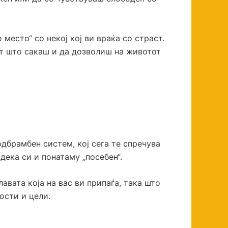
место“ со некој кој ви враќа со страст.
от што сакаш и да дозволиш на животот
дбрамбен систем, кој сега те спречува
 дека си и понатаму „посебен“.
авата која на вас ви припаѓа, така што
ности и цели.