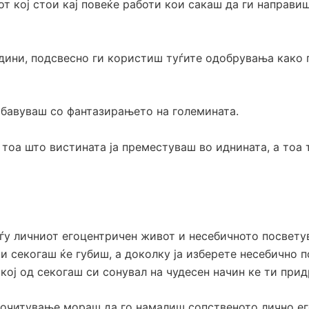
вот кој стои кај повеќе работи кои сакаш да ги направ
дини, подсвесно ги користиш туѓите одобрувања како п
абавуваш со фантазирањето на големината.
 тоа што вистината ја преместуваш во иднината, а тоа
ѓу личниот егоцентричен живот и несебичното посвету
ти секогаш ќе губиш, а доколку ја изберете несебично 
 кој од секогаш си сонувал на чудесен начин ке ти при
а почитување мораш да го намалиш сопственото лично ег