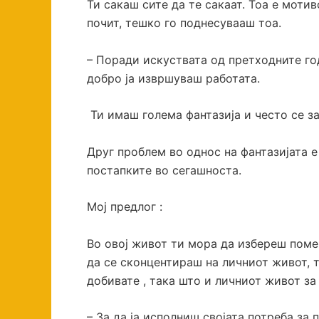
Ти сакаш сите да те сакаат. Тоа е моти
почит, тешко го поднесувааш тоа.
– Поради искуствата од претходните го
добро ја извршуваш работата.
Ти имаш голема фантазија и често се з
Друг проблем во однос на фантазијата е
постапките во сегашноста.
Мој предлог :
Во овој живот ти мора да избереш поме
да се сконцентираш на личниот живот, 
добивате , така што и личниот живот за
– За да ја исполниш својата потреба з