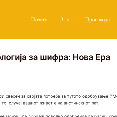
Почетна
За нас
Производи
логија за шифра: Нова Ера
 си свесен за својата потреба за туѓото одобрување (
о тој случај вашиот живот е на вистинскиот пат.
аш не можеш да добиеш доволно одобрение да бидеш сре