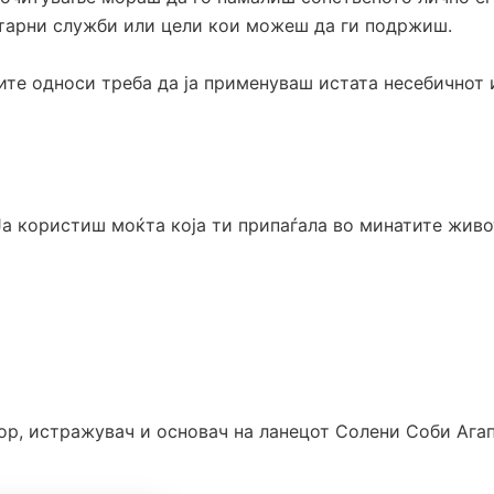
итарни служби или цели кои можеш да ги подржиш.
те односи треба да ја применуваш истата несебичнот 
Ја користиш моќта која ти припаѓала во минатите живо
ор, истражувач и основач на ланецот Солени Соби Агап