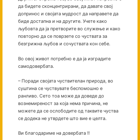
да бидете сконцентрирани, да давате свој
допринос и својата мудрост да направете да
биде достапна и на другите. Учете како
љубовта да ја претворите во служење и како
повторно да се поврзете со чуствата за
безгрижна љубов и сочуствата кон себе.
Во овој живот потребно е да ја изградите
самодовербата.
– Поради својата чуствителан природа, во
суштина се чуствувате беспомошно е
ранливо. Сето тоа може да доведе до
вознемиреност за која нема причина, не
можете да се ослободите од таквите чуства
се додека не утврдете што вие е целта.
Ви благодариме на довербата !!