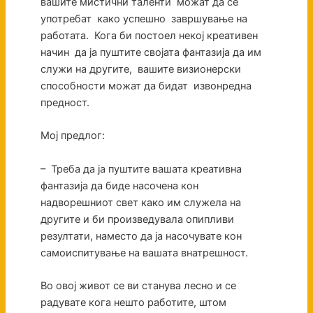
вашите мистични таленти можат да се
употребат како успешно завршување на
работата. Кога би постоел некој креативен
начин да ја пуштите својата фантазија да им
служи на другите, вашите визионерски
способности можат да бидат извонредна
предност.
Мој предлог:
– Треба да ја пуштите вашата креативна
фантазија да биде насочена кон
надворешниот свет како им служела на
другите и би произведувала опипливи
резултати, наместо да ја насочувате кон
самоиспитување на вашата внатрешност.
Во овој живот се ви станува лесно и се
радувате кога нешто работите, штом