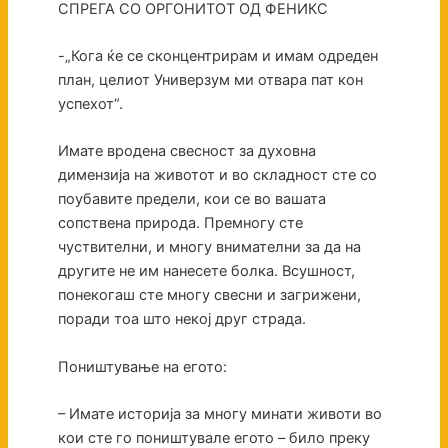
СПРЕГА СО ОРГОНИТОТ ОД ФЕНИКС
-„Кога ќе се сконцентрирам и имам одреден
план, целиот Универзум ми отвара пат кон
успехот“.
Имате вродена свесност за духовна
димензија на животот и во складност сте со
поубавите предели, кои се во вашата
сопствена природа. Премногу сте
чуствителни, и многу внимателни за да на
другите не им нанесете болка. Всушност,
понекогаш сте многу свесни и загрижени,
поради тоа што некој друг страда.
Поништување на егото:
– Имате историја за многу минати животи во
кои сте го поништувале егото – било преку