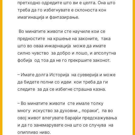
претходно одредите што ви е целта. Она што
треба да го избегнувате е склоноста кон
имагинација и фантазирање.
Во минатите животи сте научиле кои се
предностите на кршење на законите, така
што во оваа инкарнација може да имате
силно чувство за добро и лошо, и апсолутна
фобија од тоа да не го прекршите законот.
– Имате долга Историја на суеверија и може
да бидете полни со идеи кои треба да ги
следите за да се избегне страшна казна.
– Во минатите животи сте имале толку
многу искуство за духовни „ пораки“, па во
овој живот влегувате барајќи предскажувања
и да го занемарувате она што се случува на
опипливо ниво.