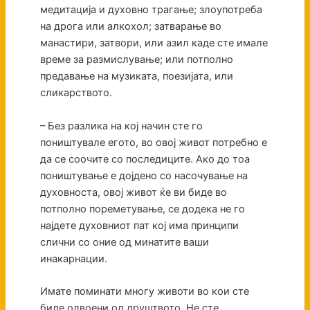
медитација и духовно трагање; злоупотреба
на дрога или алкохол; затварање во
манастири, затвори, или азил каде сте имале
време за размислување; или потполно
предавање на музиката, поезијата, или
сликарството.
– Без разлика на кој начин сте го
поништувале егото, во овој живот потребно е
да се соочите со последиците. Ако до тоа
поништување е дојдено со насочување на
духовноста, овој живот ќе ви биде во
потполно пореметување, се додека не го
најдете духовниот пат кој има принципи
слични со оние од минатите ваши
инакарнации.
Имате поминати многу животи во кои сте
биле одвоени од друштвото. Не сте