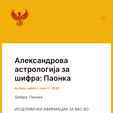
Skip
Main
to
Men
content
Александрова
астрологија за
шифра: Паонка
By
fenix-admin
/
June 11, 2026
Шифра: Паонка
ИСЦЕЛУВАЧКИ АФИРМАЦИИ ЗА ВАС ВО