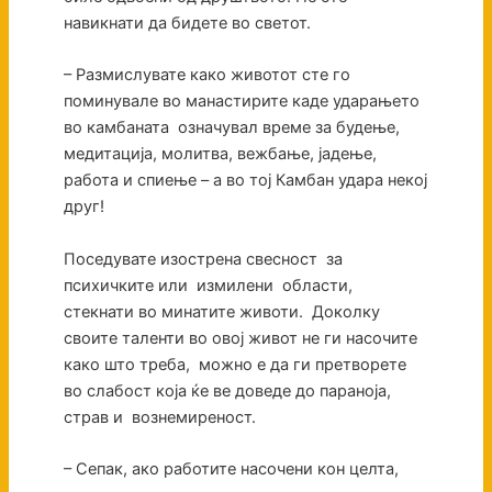
навикнати да бидете во светот.
– Размислувате како животот сте го
поминувале во манастирите каде ударањето
во камбаната означувал време за будење,
медитација, молитва, вежбање, јадење,
работа и спиење – а во тој Камбан удара некој
друг!
Поседувате изострена свесност за
психичките или измилени области,
стекнати во минатите животи. Доколку
своите таленти во овој живот не ги насочите
како што треба, можно е да ги претворете
во слабост која ќе ве доведе до параноја,
страв и вознемиреност.
– Сепак, ако работите насочени кон целта,