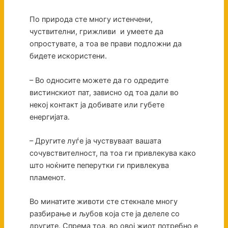
По природа сте многу истенчени,
чуствителни, грижливи и умеете да
опростувате, а тоа ве прави подложни да
бидете искористени.
– Во односите можете да го одредите
вистинскиот пат, зависно од тоа дали во
некој контакт ја добивате или губете
енергијата.
– Другите луѓе ја чуствуваат вашата
сочувствителност, па тоа ги привлекува како
што ноќните пеперутки ги привлекува
пламенот.
Во минатите животи сте стекнале многу
разбирање и љубов која сте ја делеле со
другите. Спрема тоа, во овој жиот потребно е